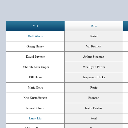
V.O
Rôle
Mel Gibson
Porter
Gregg Henry
Val Resnick
David Paymer
Arthur Stegman
Deborah Kara Unger
Mrs. Lynn Porter
Bill Duke
Inspecteur Hicks
Maria Bello
Rosie
Kris Kristofferson
Bronson
James Coburn
Justin Fairfax
Lucy Liu
Pearl