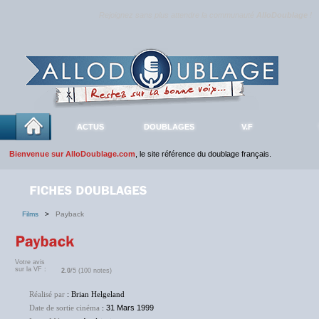
Rejoignez sans plus attendre la communauté
AlloDoublage
!
ACTUS
DOUBLAGES
V.F
Bienvenue sur AlloDoublage.com
, le site référence du doublage français.
Films
>
Payback
Votre avis
sur la VF :
2.0
/5 (100 notes)
Réalisé par
: Brian Helgeland
Date de sortie cinéma
:
31 Mars 1999