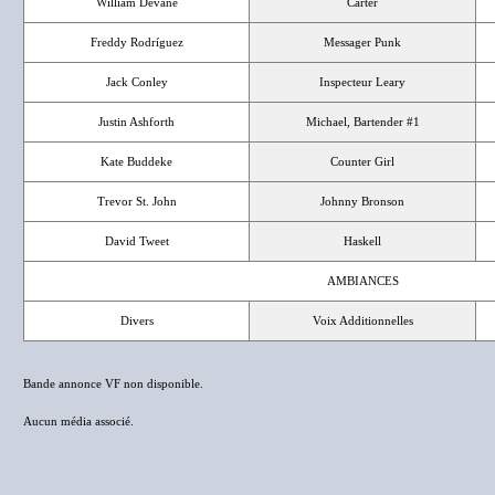
William Devane
Carter
Freddy Rodríguez
Messager Punk
Jack Conley
Inspecteur Leary
Justin Ashforth
Michael, Bartender #1
Kate Buddeke
Counter Girl
Trevor St. John
Johnny Bronson
David Tweet
Haskell
AMBIANCES
Divers
Voix Additionnelles
Bande annonce VF non disponible.
Aucun média associé.