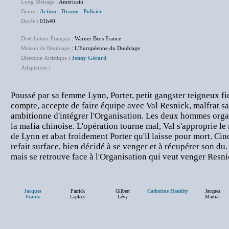
Long Métrage
: Américain
Genre
:
Action
-
Drame
-
Policier
Durée
: 01h40
Distributeur Français
: Warner Bros France
Maison de Doublage
: L'Européenne du Doublage
Direction Artistique
:
Jenny Gérard
Adaptation
:
NC
Poussé par sa femme Lynn, Porter, petit gangster teigneux fie
compte, accepte de faire équipe avec Val Resnick, malfrat s
ambitionne d'intégrer l'Organisation. Les deux hommes orga
la mafia chinoise. L'opération tourne mal, Val s'approprie le
de Lynn et abat froidement Porter qu'il laisse pour mort. Cin
refait surface, bien décidé à se venger et à récupérer son du.
mais se retrouve face à l'Organisation qui veut venger Resni
Jacques
Patrick
Gilbert
Catherine Hamilty
Jacques
Frantz
Laplace
Lévy
Martial