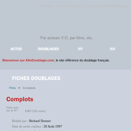
Rejoignez sans plus attendre la communauté
AlloDoublage
!
ACTUS
DOUBLAGES
V.F
V.O
Bienvenue sur AlloDoublage.com
, le site référence du doublage français.
Films
>
Complots
Votre avis
sur la VF :
2.0
/5 (116 notes)
Réalisé par
: Richard Donner
Date de sortie cinéma
: 20 Août 1997