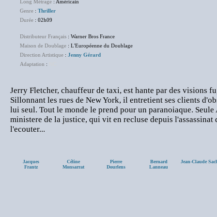
Long Métrage
: Américain
Genre
:
Thriller
Durée
: 02h09
Distributeur Français
: Warner Bros France
Maison de Doublage
: L'Européenne du Doublage
Direction Artistique
:
Jenny Gérard
Adaptation
:
NC
Jerry Fletcher, chauffeur de taxi, est hante par des visions f
Sillonnant les rues de New York, il entretient ses clients d'
lui seul. Tout le monde le prend pour un paranoiaque. Seule 
ministere de la justice, qui vit en recluse depuis l'assassinat
l'ecouter...
Jacques
Céline
Pierre
Bernard
Jean-Claude Sac
Frantz
Monsarrat
Dourlens
Lanneau