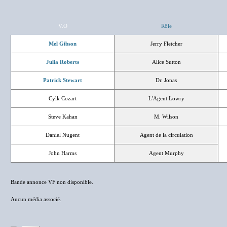
V.O
Rôle
Mel Gibson
Jerry Fletcher
Julia Roberts
Alice Sutton
Patrick Stewart
Dr. Jonas
Cylk Cozart
L'Agent Lowry
Steve Kahan
M. Wilson
Daniel Nugent
Agent de la circulation
John Harms
Agent Murphy
Bande annonce VF non disponible.
Aucun média associé.