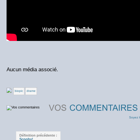
Aucun média associé.
biopic
drame
Soyez l
Définition précédente :
Scooby!