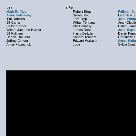
V.O
Rôle
Mark Ruffalo
Robert Bilott
Félicien Ju
Anne Hathaway
Sarah Bilott
Ludmila Ru
Tim Robbins
Tom Terp
Jean-Phili
Bill Camp
Wilbur Tennant
Jean-Claud
Victor Garber
Phil Donnelly
Didier Flam
William Jackson Harper
James Ross
Jean-Bapt
Bill Pullman
Harry Deitzler
Daniel Keni
Denise Dal Vera
Sandra Tennant
Christiane 
Jeffrey Grover
Edward Wallace
Serge Faliu
Annie Fitzpatrick
Juge
Sylvia Conti