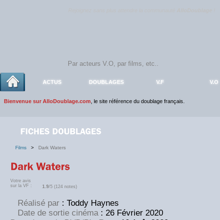
Rejoignez sans plus attendre la communauté
AlloDoublage
!
ACTUS
DOUBLAGES
V.F
V.O
Bienvenue sur AlloDoublage.com
, le site référence du doublage français.
Films
>
Dark Waters
Votre avis
sur la VF :
1.9
/5 (124 notes)
Réalisé par
: Toddy Haynes
Date de sortie cinéma
: 26 Février 2020