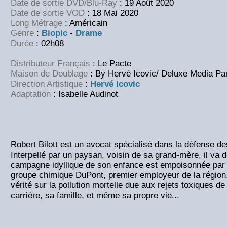
Date de sortie DVD/Blu-Ray
: 19 Août 2020
Date de sortie VOD
: 18 Mai 2020
Long Métrage
: Américain
Genre
:
Biopic
-
Drame
Durée
: 02h08
Distributeur Français
: Le Pacte
Maison de Doublage
: By Hervé Icovic/ Deluxe Media Pa
Direction Artistique
:
Hervé Icovic
Adaptation
: Isabelle Audinot
Robert Bilott est un avocat spécialisé dans la défense de
Interpellé par un paysan, voisin de sa grand-mère, il va d
campagne idyllique de son enfance est empoisonnée par 
groupe chimique DuPont, premier employeur de la région. A
vérité sur la pollution mortelle due aux rejets toxiques de 
carrière, sa famille, et même sa propre vie...