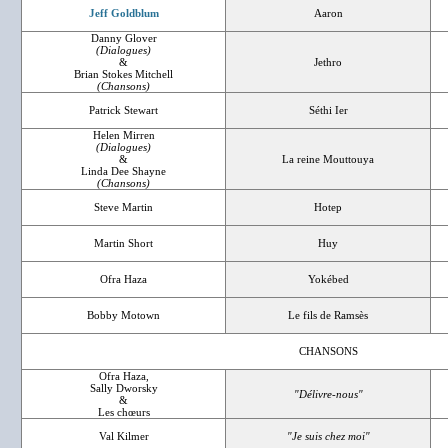
Jeff Goldblum
Aaron
Danny Glover
(Dialogues)
&
Jethro
Brian Stokes Mitchell
(Chansons)
Patrick Stewart
Séthi Ier
Helen Mirren
(Dialogues)
&
La reine Mouttouya
Linda Dee Shayne
(Chansons)
Steve Martin
Hotep
Martin Short
Huy
Ofra Haza
Yokébed
Bobby Motown
Le fils de Ramsès
CHANSONS
Ofra Haza,
Sally Dworsky
"Délivre-nous"
&
Les chœurs
Val Kilmer
"Je suis chez moi"