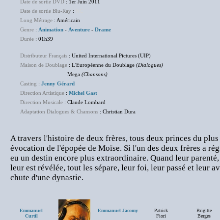
Date de sortie DVD
: 1er Juin 2011
Date de sortie Blu-Ray
:
NC
Long Métrage
: Américain
Genre
:
Animation
-
Aventure
-
Drame
Durée
: 01h39
Distributeur Français
: United International Pictures (UIP)
Maison de Doublage
: L'Européenne du Doublage
(Dialogues)
Mega
(Chansons)
Casting
:
Jenny Gérard
Direction Artistique
:
Michel Gast
Direction Musicale
: Claude Lombard
Adaptation Dialogues & Chansons
: Christian Dura
A travers l'histoire de deux frères, tous deux princes du plus
évocation de l'épopée de Moïse. Si l'un des deux frères a régn
eu un destin encore plus extraordinaire. Quand leur parenté
leur est révélée, tout les sépare, leur foi, leur passé et leur 
chute d'une dynastie.
Emmanuel
Emmanuel Jacomy
Patrick
Brigitte
Curtil
Fiori
Berges