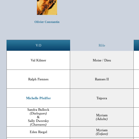
Olivier Constantin
V.O
Rôle
Val Kilmer
Moise / Dieu
Ralph Fiennes
Ramses II
Michelle Pfeiffer
Tsipora
Sandra Bullock
(Dialogues)
Myriam
&
(Adulte)
Sally Dworsky
(Chansons)
Myriam
Eden Riegel
(Enfant)