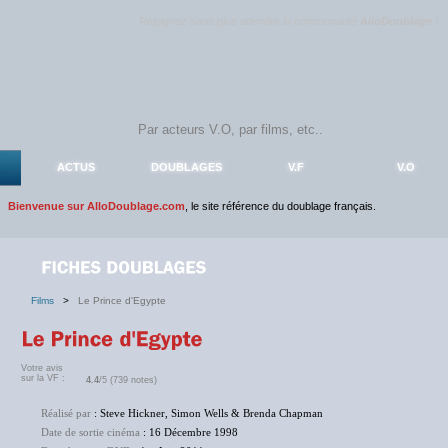
Rejoignez sans plus attendre la communauté
AlloDoublage
!
ACTUS
DOUBLAGES
V.F
V.O
Bienvenue sur AlloDoublage.com
, le site référence du doublage français.
Films
>
Le Prince d'Egypte
Votre avis
sur la VF :
4.4
/5 (739 notes)
Réalisé par
: Steve Hickner, Simon Wells & Brenda Chapman
Date de sortie cinéma
: 16 Décembre 1998