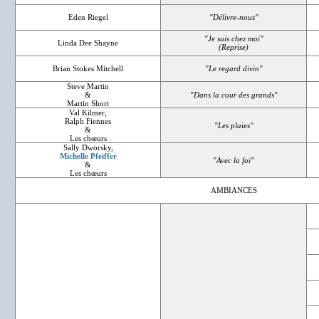
Eden Riegel
"Délivre-nous"
"Je suis chez moi"
Linda Dee Shayne
(Reprise)
Brian Stokes Mitchell
"Le regard divin"
Steve Martin
&
"Dans la cour des grands"
Martin Short
Val Kilmer,
Ralph Fiennes
"Les plaies"
&
Les chœurs
Sally Dworsky,
Michelle Pfeiffer
"Avec la foi"
&
Les chœurs
AMBIANCES