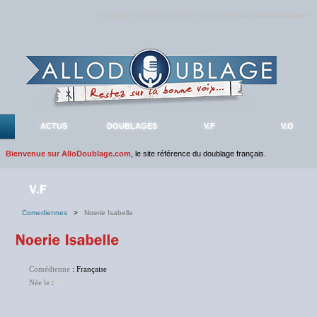
Rejoignez sans plus attendre la communauté
AlloDoublage
!
ACTUS
DOUBLAGES
V.F
V.O
Bienvenue sur AlloDoublage.com
, le site référence du doublage français.
Comediennes
>
Noerie Isabelle
Comédienne
: Française
Née le
:
NC