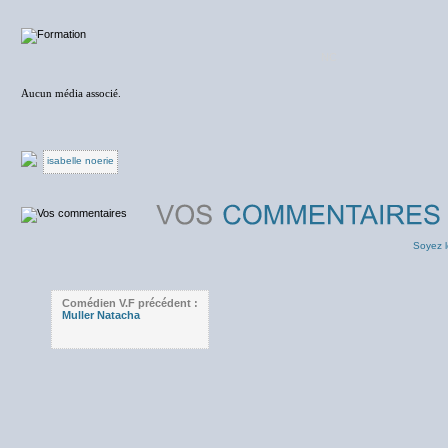
NC
Aucun média associé.
isabelle noerie
Soyez l
Comédien V.F précédent :
Muller Natacha