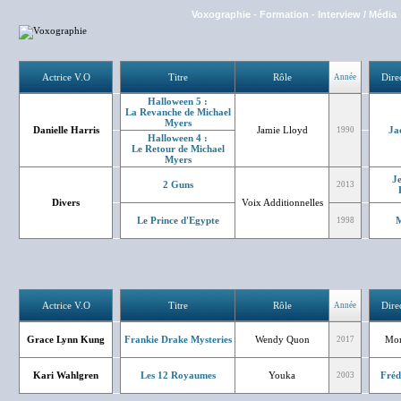
Voxographie
-
Formation
-
Interview / Média
Actrice V.O
Titre
Rôle
Dire
Année
Halloween 5 :
La Revanche de Michael
Myers
Danielle Harris
Jamie Lloyd
Ja
1990
Halloween 4 :
Le Retour de Michael
Myers
J
2 Guns
2013
Divers
Voix Additionnelles
Le Prince d'Egypte
M
1998
Actrice V.O
Titre
Rôle
Dire
Année
Grace Lynn Kung
Frankie Drake Mysteries
Wendy Quon
Mon
2017
Kari Wahlgren
Les 12 Royaumes
Youka
Fréd
2003