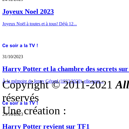
Joyeux Noel 2023
Joyeux Noël à toutes et à tous! Déjà 12...
31/10/2023
Harry Potter et la chambre des secrets su
Copyright © 2011-2021
Al
À la mémoire de Jenny Gérard (1933/2020), elle nous...
réservés
Une création :
23/10/2023
Harry Potter revient sur TF1