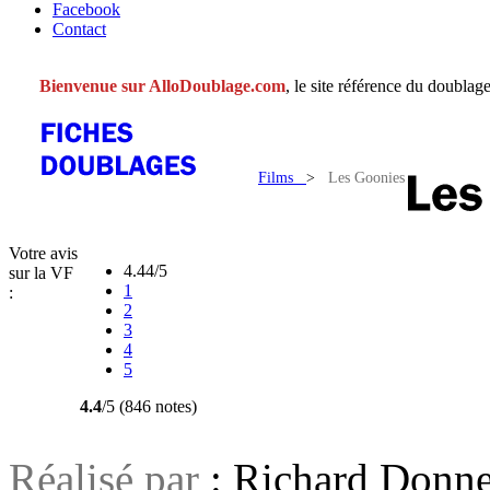
Facebook
Contact
Bienvenue sur AlloDoublage.com
, le site référence du doublage
Films
>
Les Goonies
Votre avis
4.44/5
sur la VF
1
:
2
3
4
5
4.4
/5 (846 notes)
Réalisé par
: Richard Donne