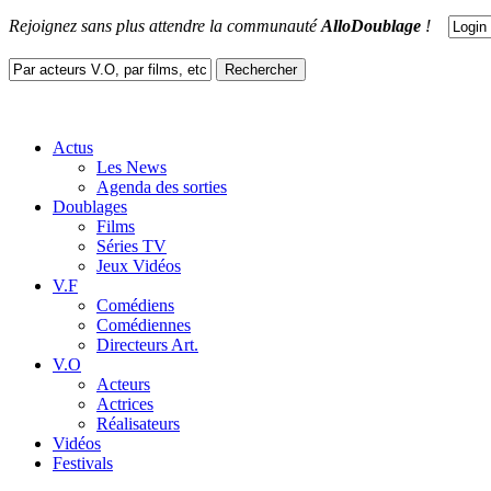
Rejoignez sans plus attendre la communauté
AlloDoublage
!
Actus
Les News
Agenda des sorties
Doublages
Films
Séries TV
Jeux Vidéos
V.F
Comédiens
Comédiennes
Directeurs Art.
V.O
Acteurs
Actrices
Réalisateurs
Vidéos
Festivals