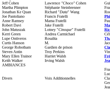
Jeff Cohen
Lawrence
"Choco"
Cohen
Gui
Martha Plimpton
Stéphanie Steinbrenner
Fra
Jonathan Ke Quan
Richard "
Data
" Wang
Rod
Joe Pantoliano
Francis Fratelli
Phi
Anne Ramsey
Mama Fratelli
Pau
Robert Davi
Jake Fratelli
Mar
John Matuszak
Lotney "
Cinoque
" Fratelli
Ric
Kerri Green
Andrea Carmichael
Cél
Lupe Ontiveros
Rosalita
Th
Curtis Hanson
M.
Jac
George Robotham
Gardien de prison
Cl
Steven Antin
Troy Perkins
Vin
Mary Ellen Trainor
Harriet Walsh
Fré
Keith Walker
Irving Walsh
Jea
AMBIANCES
Fra
Lud
Divers
Voix Additionnelles
Cla
Geo
Jea