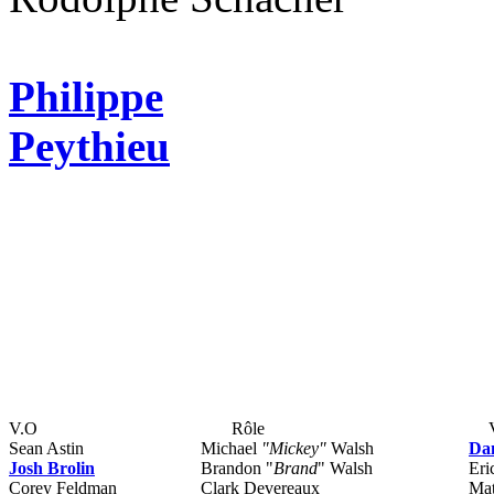
Philippe
Peythieu
V.O
Rôle
Sean Astin
Michael
"Mickey"
Walsh
Da
Josh Brolin
Brandon "
Brand
" Walsh
Eri
Corey Feldman
Clark Devereaux
Mat