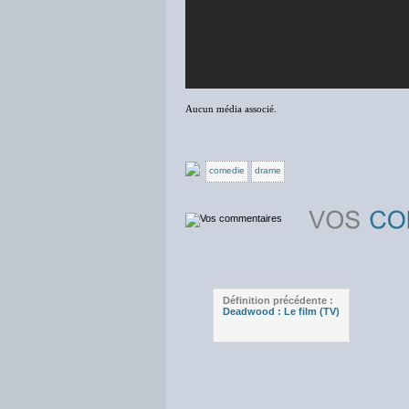
Aucun média associé.
comedie
drame
Définition précédente :
Deadwood : Le film (TV)