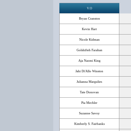
V.O
Bryan Cranston
Kevin Hart
Nicole Kidman
Golshifteh Farahan
Aja Naomi King
Jahi Di'Allo Winston
Julianna Margulies
Tate Donovan
Pia Mechler
Suzanne Savoy
Kimberly S. Fairbanks