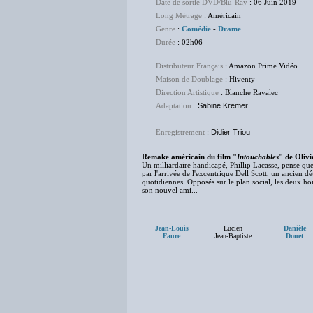
Date de sortie DVD/Blu-Ray
: 06 Juin 2019
Long Métrage
: Américain
Genre
:
Comédie
-
Drame
Durée
: 02h06
Distributeur Français
: Amazon Prime Vidéo
Maison de Doublage
: Hiventy
Direction Artistique
: Blanche Ravalec
Adaptation
:
Sabine Kremer
Enregistrement
:
Didier Triou
Remake américain du film "
Intouchables
" de Oliv
Un milliardaire handicapé, Phillip Lacasse, pense que
par l'arrivée de l'excentrique Dell Scott, un ancien dé
quotidiennes. Opposés sur le plan social, les deux h
son nouvel ami...
Jean-Louis
Lucien
Danièle
Faure
Jean-Baptiste
Douet