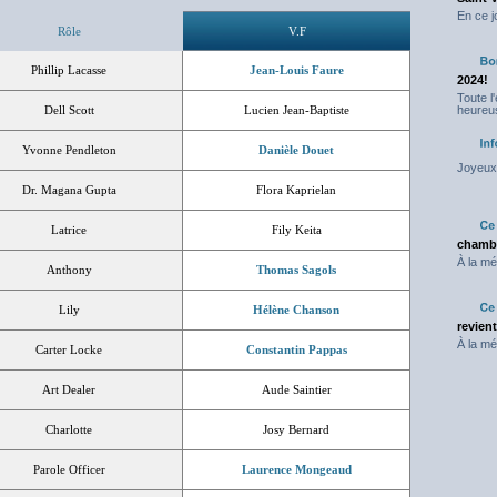
En ce j
Rôle
V.F
Phillip Lacasse
Jean-Louis Faure
2024!
Toute l
Dell Scott
Lucien Jean-Baptiste
heureus
Yvonne Pendleton
Danièle Douet
Joyeux 
Dr. Magana Gupta
Flora Kaprielan
Latrice
Fily Keita
chambr
À la mé
Anthony
Thomas Sagols
Lily
Hélène Chanson
revien
À la mé
Carter Locke
Constantin Pappas
Art Dealer
Aude Saintier
Charlotte
Josy Bernard
Parole Officer
Laurence Mongeaud