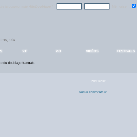
ndre la communauté
AlloDoublage
!
Mémoriser :
S
V.F
V.O
VIDÉOS
FESTIVALS
nce du doublage français.
20/11/2019
Aucun commentaire