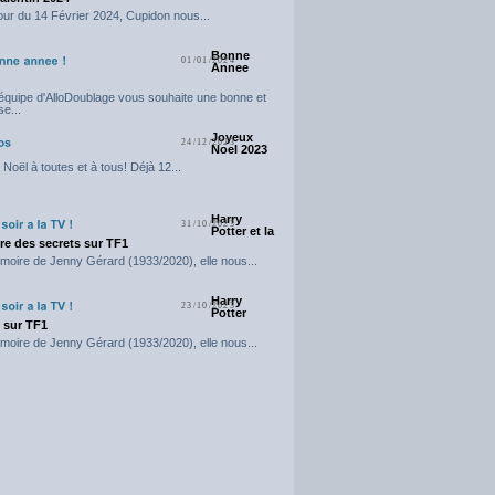
our du 14 Février 2024, Cupidon nous...
Bonne
01/01/2024
Annee
'équipe d'AlloDoublage vous souhaite une bonne et
e...
Joyeux
24/12/2023
Noel 2023
Noël à toutes et à tous! Déjà 12...
Harry
31/10/2023
Potter et la
e des secrets sur TF1
moire de Jenny Gérard (1933/2020), elle nous...
Harry
23/10/2023
Potter
t sur TF1
moire de Jenny Gérard (1933/2020), elle nous...