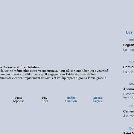
Legran
Le mond
ier Nakache et Éric Toledano.
Dernier
 la vie ne mérite plus d'être vécue jusqu'au jour où son quotidien est dynamisé
La sais
tenu en liberté conditionnelle qu'il engage pour l'aider dans ses tâches
ommes deviennent rapidement des amis et Phillip reprend goût à la vie grâce à
Allema
C'est 
annonç
Flora
Fily
Hélène
Thomas
Kaprielan
Keita
Chanson
Sagols
Camero
À la mé
Saint 