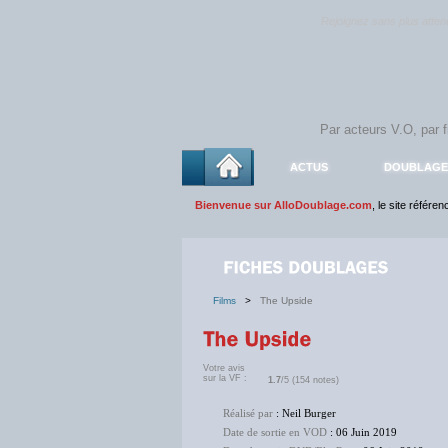
Rejoignez sans plus atte
ACTUS
DOUBLAGE
Bienvenue sur AlloDoublage.com
, le site référe
Films
>
The Upside
Votre avis
sur la VF :
1.7
/5 (154 notes)
Réalisé par
: Neil Burger
Date de sortie en VOD
: 06 Juin 2019