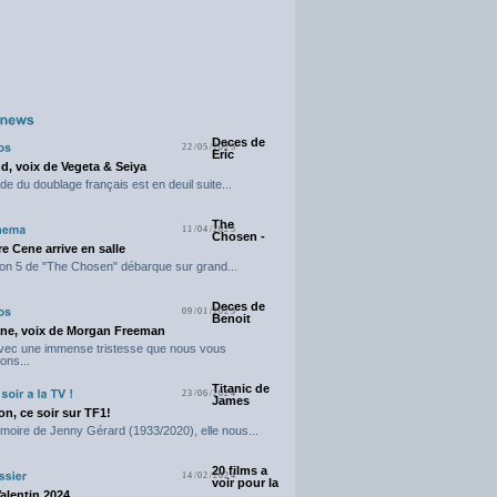
Deces de
22/05/2025
Eric
d, voix de Vegeta & Seiya
e du doublage français est en deuil suite...
The
11/04/2025
Chosen -
e Cene arrive en salle
on 5 de "The Chosen" débarque sur grand...
Deces de
09/01/2025
Benoit
ne, voix de Morgan Freeman
avec une immense tristesse que nous vous
ons...
Titanic de
23/06/2024
James
n, ce soir sur TF1!
moire de Jenny Gérard (1933/2020), elle nous...
20 films a
14/02/2024
voir pour la
Valentin 2024