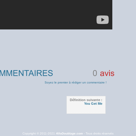
0
avis
Soyez le premier à rédiger un commentaire !
Définition suivante :
You Get Me
Copyright © 2011-2021
AlloDoublage.com
- Tous droits réservés