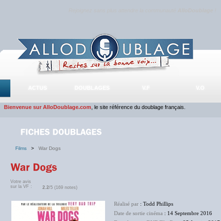
Rejoignez sans plus attendre la communauté
AlloDoublage
!
ACTUS
DOUBLAGES
V.F
V.O
Bienvenue sur AlloDoublage.com
, le site référence du doublage français.
Films
>
War Dogs
Votre avis
sur la VF :
2.2
/5 (169 notes)
Réalisé par
: Todd Phillips
Date de sortie cinéma
: 14 Septembre 2016