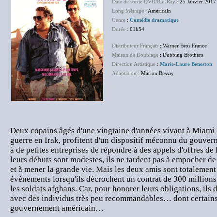
Date de sortie DVD/Blu-Ray
: 25 Janvier 2017
Long Métrage
: Américain
Genre
:
Comédie dramatique
Durée
: 01h54
Distributeur Français
: Warner Bros France
Maison de Doublage
: Dubbing Brothers
Direction Artistique
:
Marie-Laure Beneston
Adaptation
: Marion Bessay
Deux copains âgés d'une vingtaine d'années vivant à Miami 
guerre en Irak, profitent d'un dispositif méconnu du gouver
à de petites entreprises de répondre à des appels d'offres de
leurs débuts sont modestes, ils ne tardent pas à empocher d
et à mener la grande vie. Mais les deux amis sont totalement
événements lorsqu'ils décrochent un contrat de 300 millions 
les soldats afghans. Car, pour honorer leurs obligations, ils 
avec des individus très peu recommandables… dont certains 
gouvernement américain…