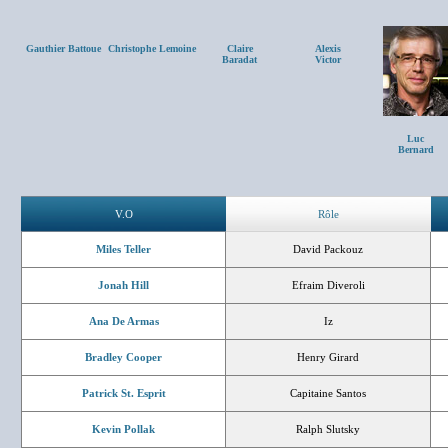
Gauthier Battoue
Christophe Lemoine
Claire
Alexis
Baradat
Victor
Luc
Bernard
V.O
Rôle
Miles Teller
David Packouz
Jonah Hill
Efraim Diveroli
Ana De Armas
Iz
Bradley Cooper
Henry Girard
Patrick St. Esprit
Capitaine Santos
Kevin Pollak
Ralph Slutsky