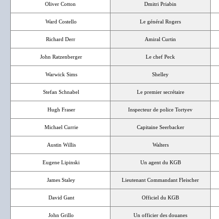
Oliver Cotton
Dmitri Priabin
Ward Costello
Le général Rogers
Richard Derr
Amiral Curtin
John Ratzenberger
Le chef Peck
Warwick Sims
Shelley
Stefan Schnabel
Le premier secrétaire
Hugh Fraser
Inspecteur de police Tortyev
Michael Currie
Capitaine Seerbacker
Austin Willis
Walters
Eugene Lipinski
Un agent du KGB
James Staley
Lieutenant Commandant Fleischer
David Gant
Officiel du KGB
John Grillo
Un officier des douanes