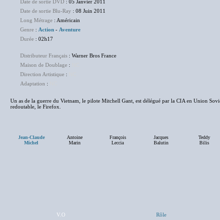
Date de sortie DVD
: 05 Janvier 2011
Date de sortie Blu-Ray
: 08 Juin 2011
Long Métrage
: Américain
Genre
:
Action
-
Aventure
Durée
: 02h17
Distributeur Français
: Warner Bros France
Maison de Doublage
:
NC
Direction Artistique
:
NC
Adaptation
:
NC
Un as de la guerre du Vietnam, le pilote Mitchell Gant, est délégué par la CIA en Union Sovi
redoutable, le Firefox.
Jean-Claude
Antoine
François
Jacques
Teddy
Michel
Marin
Leccia
Balutin
Bilis
V.O
Rôle