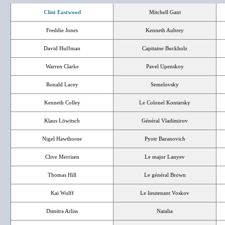
Clint Eastwood
Mitchell Gant
Freddie Jones
Kenneth Aubrey
David Huffman
Capitaine Buckholz
Warren Clarke
Pavel Upenskoy
Ronald Lacey
Semelovsky
Kenneth Colley
Le Colonel Kontarsky
Klaus Löwitsch
Général Vladimirov
Nigel Hawthorne
Pyotr Baranovich
Clive Merrisen
Le major Lanyev
Thomas Hill
Le général Brown
Kai Wulff
Le lieutenant Voskov
Dimitra Arliss
Natalia