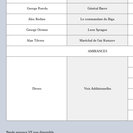
George Pravda
Général Barov
Alex Rodine
Le commandant du Riga
George Orrison
Leon Sprague
Alan Tilvern
Maréchal de l'air Kutuzov
AMBIANCES
Divers
Voix Additionnelles
Bande annonce VF non disponible.