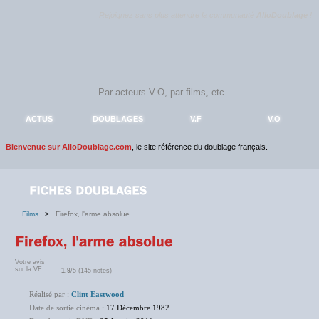
Rejoignez sans plus attendre la communauté
AlloDoublage
!
ACTUS
DOUBLAGES
V.F
V.O
Bienvenue sur AlloDoublage.com
, le site référence du doublage français.
Films
>
Firefox, l'arme absolue
Votre avis
sur la VF :
1.9
/5 (145 notes)
Réalisé par
:
Clint Eastwood
Date de sortie cinéma
: 17 Décembre 1982