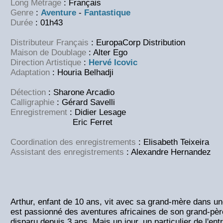
Long Métrage
: Français
Genre
:
Aventure
-
Fantastique
Durée
: 01h43
Distributeur Français
: EuropaCorp Distribution
Maison de Doublage
: Alter Ego
Direction Artistique
:
Hervé Icovic
Adaptation
: Houria Belhadji
Détection
: Sharone Arcadio
Calligraphie
: Gérard Savelli
Enregistrement
: Didier Lesage
Eric Ferret
Coordination des enregistrements
: Elisabeth Teixeira
Assistant des enregistrements
: Alexandre Hernandez
Arthur, enfant de 10 ans, vit avec sa grand-mère dans u
est passionné des aventures africaines de son grand-père
disparu depuis 3 ans. Mais un jour, un particulier de l'ent