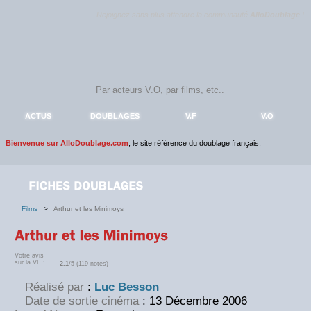
Rejoignez sans plus attendre la communauté
AlloDoublage
!
ACTUS
DOUBLAGES
V.F
V.O
Bienvenue sur AlloDoublage.com
, le site référence du doublage français.
Films
>
Arthur et les Minimoys
Votre avis
sur la VF :
2.1
/5 (119 notes)
Réalisé par
:
Luc Besson
Date de sortie cinéma
: 13 Décembre 2006