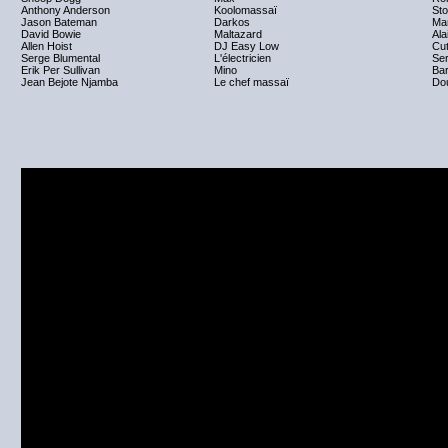
Anthony Anderson
Koolomassaï
St
Jason Bateman
Darkos
Ma
David Bowie
Maltazard
Ala
Allen Hoist
DJ Easy Low
Cut
Serge Blumental
L'électricien
Ser
Erik Per Sullivan
Mino
Ba
Jean Bejote Njamba
Le chef massaï
Do