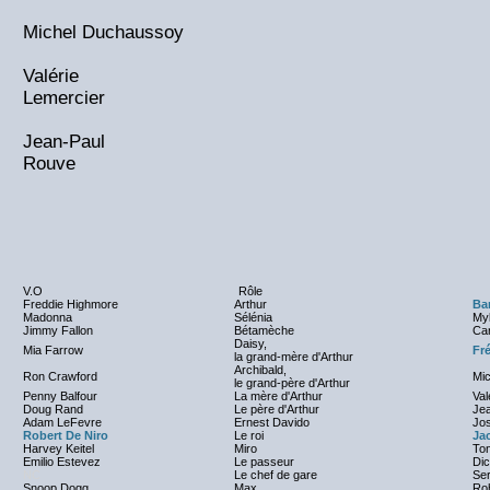
Michel Duchaussoy
Valérie
Lemercier
Jean-Paul
Rouve
V.O
Rôle
Freddie Highmore
Arthur
Ba
Madonna
Sélénia
My
Jimmy Fallon
Bétamèche
Ca
Daisy,
Mia Farrow
Fr
la grand-mère d'Arthur
Archibald,
Ron Crawford
Mi
le grand-père d'Arthur
Penny Balfour
La mère d'Arthur
Val
Doug Rand
Le père d'Arthur
Je
Adam LeFevre
Ernest Davido
Jo
Robert De Niro
Le roi
Ja
Harvey Keitel
Miro
Ton
Emilio Estevez
Le passeur
Dic
NC
Le chef de gare
Ser
Snoop Dogg
Max
Roh