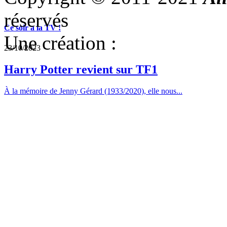
réservés
Ce soir a la TV !
Une création :
23/10/2023
Harry Potter revient sur TF1
À la mémoire de Jenny Gérard (1933/2020), elle nous...