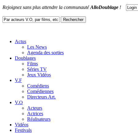
Rejoignez sans plus attendre la communauté
AlloDoublage
!
Actus
Les News
Agenda des sorties
Doublages
Films
Séries TV
Jeux Vidéos
V.F
Comédiens
Comédiennes
Directeurs Art.
V.O
Acteurs
Actrices
Réalisateurs
Vidéos
Festivals