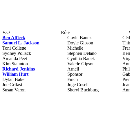
V.O
Rôle
Ben Affleck
Gavin Banek
Céd
Samuel L. Jackson
Doyle Gipson
Thi
Toni Collette
Michelle
Fra
Sydney Pollack
Stephen Delano
Ber
Amanda Peet
Cynthia Banek
Vir
Kim Staunton
Valerie Gipson
Ann
Richard Jenkins
Arnell
Phil
William Hurt
Sponsor
Gab
Dylan Baker
Finch
Pier
Joe Grifasi
Juge Cosell
Jea
Susan Varon
Sheryl Buckburg
Ann