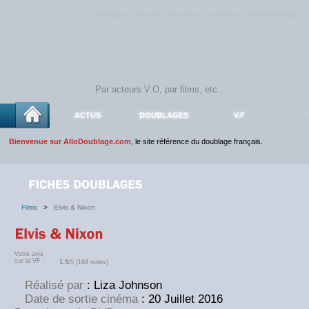
Rejoignez sans plus attendre la communauté
AlloDoublage
!
ACTUS
DOUBLAGES
V.F
Bienvenue sur AlloDoublage.com
, le site référence du doublage français.
Films
>
Elvis & Nixon
Votre avis
sur la VF :
1.9
/5 (194 notes)
Réalisé par
: Liza Johnson
Date de sortie cinéma
: 20 Juillet 2016