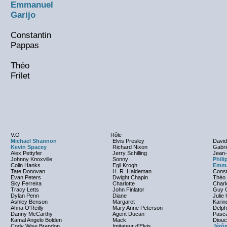
Emmanuel
Garijo
Constantin
Pappas
Théo
Frilet
V.O
Rôle
Michael Shannon
Elvis Presley
David
Kevin Spacey
Richard Nixon
Gabri
Alex Pettyfer
Jerry Schilling
Jean-
Johnny Knoxville
Sonny
Phili
Colin Hanks
Egil Krogh
Emma
Tate Donovan
H. R. Haldeman
Const
Evan Peters
Dwight Chapin
Théo 
Sky Ferreira
Charlotte
Charl
Tracy Letts
John Finlator
Guy C
Dylan Penn
Diane
Julie
Ashley Benson
Margaret
Karin
Ahna O'Reilly
Mary Anne Peterson
Delph
Danny McCarthy
Agent Ducan
Pasca
Kamal Angelo Bolden
Mack
Diou
Cody Wise Brandon
Imitateur d'Elvis
Jérô