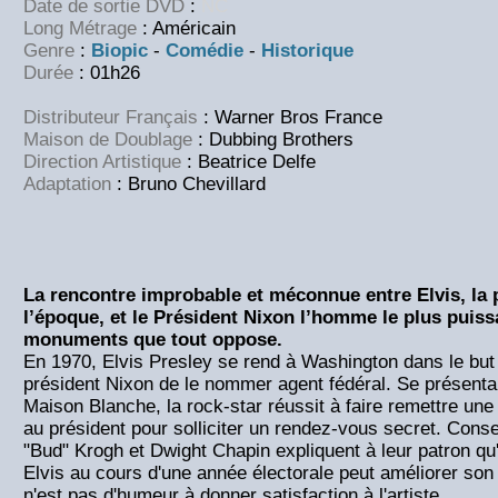
Date de sortie DVD
:
NC
Long Métrage
: Américain
Genre
:
Biopic
-
Comédie
-
Historique
Durée
: 01h26
Distributeur Français
: Warner Bros France
Maison de Doublage
: Dubbing Brothers
Direction Artistique
: Beatrice Delfe
Adaptation
: Bruno Chevillard
La rencontre improbable et méconnue entre Elvis, la 
l’époque, et le Président Nixon l’homme le plus pui
monuments que tout oppose.
En 1970, Elvis Presley se rend à Washington dans le but
président Nixon de le nommer agent fédéral. Se présentant
Maison Blanche, la rock-star réussit à faire remettre une
au président pour solliciter un rendez-vous secret. Consei
"Bud" Krogh et Dwight Chapin expliquent à leur patron q
Elvis au cours d'une année électorale peut améliorer so
n'est pas d'humeur à donner satisfaction à l'artiste.