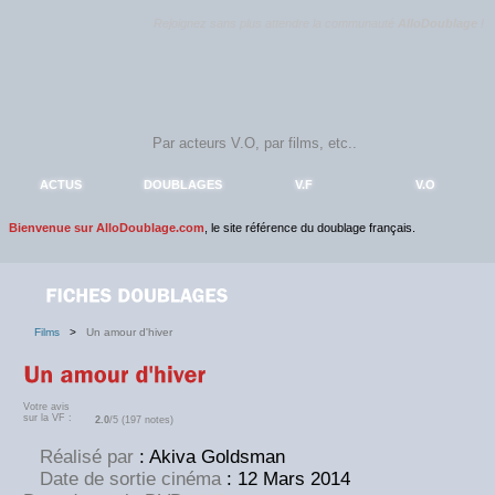
Rejoignez sans plus attendre la communauté
AlloDoublage
!
ACTUS
DOUBLAGES
V.F
V.O
Bienvenue sur AlloDoublage.com
, le site référence du doublage français.
Films
>
Un amour d'hiver
Votre avis
sur la VF :
2.0
/5 (197 notes)
Réalisé par
: Akiva Goldsman
Date de sortie cinéma
: 12 Mars 2014