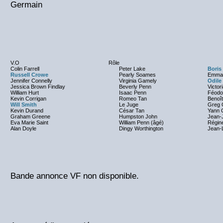
Germain
V.O
Rôle
Colin Farrell
Peter Lake
Boris
Russell Crowe
Pearly Soames
Emman
Jennifer Connelly
Virginia Gamely
Odile
Jessica Brown Findlay
Beverly Penn
Victor
William Hurt
Isaac Penn
Féodor
Kevin Corrigan
Romeo Tan
Benoî
Will Smith
Le Juge
Greg 
Kevin Durand
César Tan
Yann G
Graham Greene
Humpston John
Jean-
Eva Marie Saint
William Penn (âgé)
Régin
Alan Doyle
Dingy Worthington
Jean-L
Bande annonce VF non disponible.