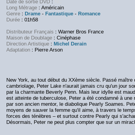
Date de sortie DVD
:
NC
Long Métrage
: Américain
Genre
:
Drame
-
Fantastique
-
Romance
Durée
: 01h58
Distributeur Français
: Warner Bros France
Maison de Doublage
: Cinéphase
Direction Artistique
:
Michel Derain
Adaptation
: Pierre Arson
New York, au tout début du XXème siècle. Passé maître d
cambriolage, Peter Lake n'aurait jamais cru qu'un jour son
par la charmante Beverly Penn. Mais leur idylle est maud
est atteinte de tuberculose, Peter a été condamné à une 
par son ancien mentor, le diabolique Pearly Soames. Pete
moyens de sauver la femme qu'il aime, à travers le temps,
forces des ténèbres – et surtout contre Pearly qui s'acharn
Désormais, Peter ne peut plus compter que sur un miracl