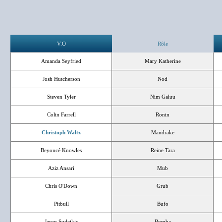
V.O
Rôle
Amanda Seyfried
Mary Katherine
Josh Hutcherson
Nod
Steven Tyler
Nim Galuu
Colin Farrell
Ronin
Christoph Waltz
Mandrake
Beyoncé Knowles
Reine Tara
Aziz Ansari
Mub
Chris O'Down
Grub
Pitbull
Bufo
Jason Sudeikis
Bomba