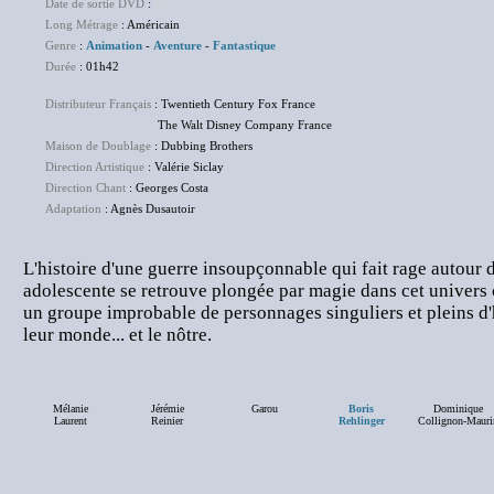
Date de sortie DVD
:
NC
Long Métrage
: Américain
Genre
:
Animation
-
Aventure
-
Fantastique
Durée
: 01h42
Distributeur Français
: Twentieth Century Fox France
The Walt Disney Company France
Maison de Doublage
: Dubbing Brothers
Direction Artistique
: Valérie Siclay
Direction Chant
: Georges Costa
Adaptation
: Agnès Dusautoir
L'histoire d'une guerre insoupçonnable qui fait rage autour 
adolescente se retrouve plongée par magie dans cet univers ca
un groupe improbable de personnages singuliers et pleins d
leur monde... et le nôtre.
Mélanie
Jérémie
Garou
Boris
Dominique
Laurent
Reinier
Rehlinger
Collignon-Mauri