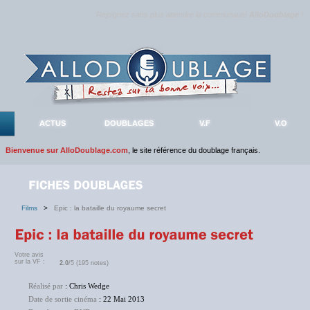
Rejoignez sans plus attendre la communauté
AlloDoublage
!
ACTUS
DOUBLAGES
V.F
V.O
Bienvenue sur AlloDoublage.com
, le site référence du doublage français.
Films
>
Epic : la bataille du royaume secret
Votre avis
sur la VF :
2.0
/5 (195 notes)
Réalisé par
: Chris Wedge
Date de sortie cinéma
: 22 Mai 2013