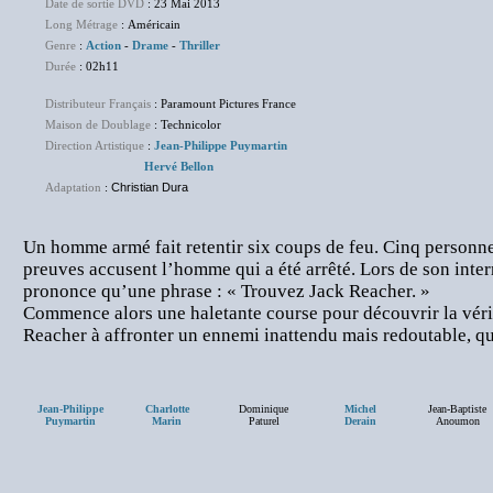
Date de sortie DVD
: 23 Mai 2013
Long Métrage
: Américain
Genre
:
Action
-
Drame
-
Thriller
Durée
: 02h11
Distributeur Français
: Paramount Pictures France
Maison de Doublage
: Technicolor
Direction Artistique
:
Jean-Philippe Puymartin
Hervé Bellon
Adaptation
:
Christian Dura
Un homme armé fait retentir six coups de feu. Cinq personne
preuves accusent l’homme qui a été arrêté. Lors de son inter
prononce qu’une phrase : « Trouvez Jack Reacher. »
Commence alors une haletante course pour découvrir la véri
Reacher à affronter un ennemi inattendu mais redoutable, qu
Jean-Philippe
Charlotte
Dominique
Michel
Jean-Baptiste
Puymartin
Marin
Paturel
Derain
Anoumon