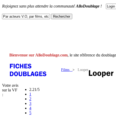
Rejoignez sans plus attendre la communauté
AlloDoublage
!
ACTUS
DOUBLAGES
V.F
V.O
FACEBOOK
CONTACT
Bienvenue sur AlloDoublage.com
, le site référence du doublage
Films
>
Looper
Votre avis
2.21/5
sur la VF
1
:
2
3
4
5