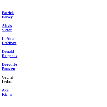
Patrick
Poivey
Alexis
Victor
Laëtitia
Lefèbvre
Donald
Reignoux
Dorothée
Pousseo
Gabriel
Ledoze
Axel
Kiener