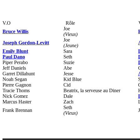
V.O
Rôle
Joe
Bruce Willis
(Vieux)
Joe
Joseph Gordon-Levitt
(Jeune)
Emily Blunt
Sara
Paul Dano
Seth
Piper Perabo
Suzie
Jeff Daniels
Abe
Garret Dillahunt
Jesse
Noah Segan
Kid Blue
Pierre Gagnon
Cid
Tracie Thoms
Beatrix, la serveuse au Diner
Nick Gomez
Dale
Marcus Haster
Zach
Seth
Frank Brennan
(Vieux)