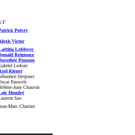
V.F
Patrick Poivey
Alexis Victor
Laëtitia Lefèbvre
Donald Reignoux
Dorothée Pousseo
Gabriel Ledoze
Axel Kiener
Sébastien Desjours
Oscar Pauwels
Hélène-June Chauvin
Loïc Houdré
Laurent Sao
Jean-Marc Charrier