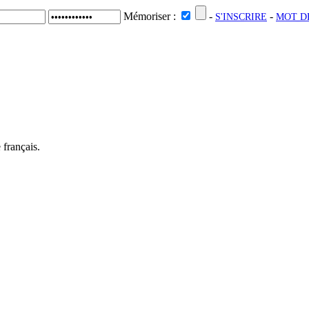
Mémoriser :
-
-
S'INSCRIRE
MOT DE
VIDÉOS
FESTIVALS
 français.