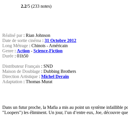
2.2
/5 (233 notes)
Réalisé par
: Rian Johnson
Date de sortie cinéma
:
31 Octobre 2012
Long Métrage
: Chinois - Américain
Genre
:
Action
-
Science-Fiction
Durée
: 01h50
Distributeur Français
: SND
Maison de Doublage
: Dubbing Brothers
Direction Artistique
:
Michel Derain
Adaptation
:
Thomas Murat
Dans un futur proche, la Mafia a mis au point un système infaillible po
"Loopers") les éliminent. Un jour, l’un d’entre eux, Joe, découvre qu