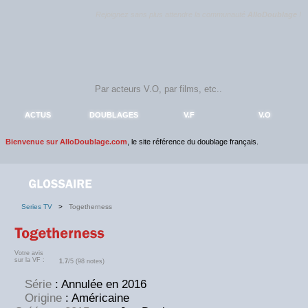
Rejoignez sans plus attendre la communauté
AlloDoublage
!
ACTUS
DOUBLAGES
V.F
V.O
Bienvenue sur AlloDoublage.com
, le site référence du doublage français.
Series TV
>
Togetherness
Votre avis
sur la VF :
1.7
/5 (98 notes)
Série
: Annulée en 2016
Origine
: Américaine