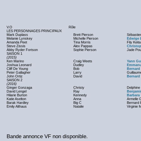
V.O
Rôle
LES PERSONNAGES PRINCIPAUX
Mark Duplass
Brett Pierson
Sébastie
Melanie Lynskey
Michelle Pierson
Edwige 
Amanda Peet
Tina Morris
Fily Keita
Steve Zissis
Alex Pappas
Christo
Abby Ryder Fortson
Sophie Pierson
Jade Po
SAISON 1
(2015)
Ken Marino
Craig Weets
Yann Gu
Joshua Leonard
Dudley
Emmanue
Cliff De Young
Bob
Bernard
Peter Gallagher
Larry
Guillaum
John Ortiz
David
Bernard
SAISON 2
(2016)
Ginger Gonzaga
Christy
Delphine 
David Lengel
Ray
Benjami
Hilarie Burton
Kennedy
Barbara 
Katie Aselton
Anna
Armelle 
Barak Hardley
Big C
Bernard B
Emily Althaus
Natalie
Virginie 
Bande annonce VF non disponible.