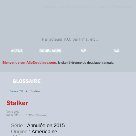
Rejoignez sans plus attendre la communauté
AlloDoublage
!
ACTUS
DOUBLAGES
V.F
V.O
Bienvenue sur AlloDoublage.com
, le site référence du doublage français.
Series TV
>
Stalker
Votre avis
sur la VF :
1.9
/5 (113 notes)
Série
: Annulée en 2015
Origine
: Américaine