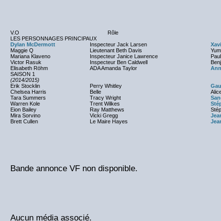
V.O
Rôle
LES PERSONNAGES PRINCIPAUX
Dylan McDermott
Inspecteur Jack Larsen
Xav
Maggie Q
Lieutenant Beth Davis
Yumi
Mariana Klaveno
Inspecteur Janice Lawrence
Paul
Victor Rasuk
Inspecteur Ben Caldwell
Ben
Elisabeth Röhm
ADA Amanda Taylor
Ann
SAISON 1
(2014/2015)
Erik Stocklin
Perry Whitley
Gau
Chelsea Harris
Belle
Alic
Tara Summers
Tracy Wright
San
Warren Kole
Trent Wilkes
Sté
Eion Bailey
Ray Matthews
Sté
Mira Sorvino
Vicki Gregg
Jea
Brett Cullen
Le Maire Hayes
Jea
Bande annonce VF non disponible.
Aucun média associé.