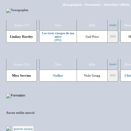
Voxographie
-
Formation
-
Interview / Média
Actrice V.O
Titre
Rôle
Dire
Année
Les trois visages de ma
Lindsay Hartley
mère
Gail Price
M
2020
(TV)
Actrice V.O
Titre
Rôle
Dire
Année
Mira Sorvino
Stalker
Vicki Gregg
Chri
2015
NC
Aucun média associé.
jeanne savary