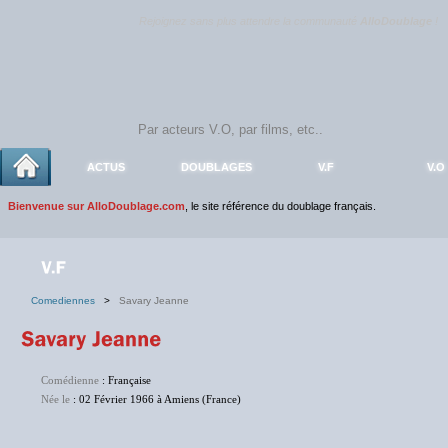
Rejoignez sans plus attendre la communauté
AlloDoublage
!
ACTUS
DOUBLAGES
V.F
V.O
Bienvenue sur AlloDoublage.com
, le site référence du doublage français.
Comediennes
>
Savary Jeanne
Comédienne
: Française
Née le
: 02 Février 1966 à Amiens (France)