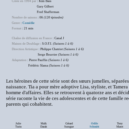
Créée en 1994 par
: Kim Bass
Gary Gilbert
Fred Shafferman
Nombre de saisons
: 06
(120 épisodes)
Genre
:
Comédie
Format
: 21 min
Chaîne de diffusion en France
: Canal J
Maison de Doublage
: S.O.F.I.
(Saisons 1 à 6)
Direction Artistique
: Philippe Chatriot
(Saisons 1 à 6)
Serge Bourrier
(Saisons 1 à 6)
Adaptation
: Pierre Pauffin
(Saisons 1 à 6)
Frédéric Slama
(Saisons 1 à 6)
Les héroïnes de cette série sont des sœurs jumelles, séparées
naissance. Tia a pour mère adoptive Lisa, styliste, et Tamera
homme d'affaires. Elles se retrouvent à quatorze ans et déci
série raconte la vie de ces adolescentes et de cette famille
parents qui cohabitent.
Julie
Maïk
Gérard
Odile
Tony
Turin
Darah
Surugue
Schmitt
Marot