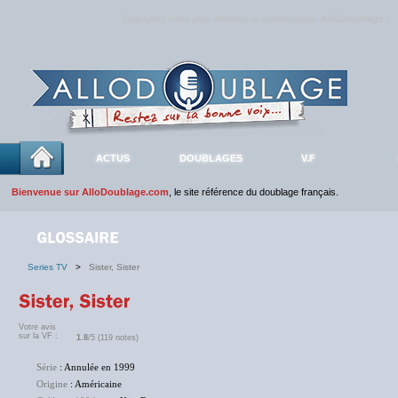
Rejoignez sans plus attendre la communauté
AlloDoublage
!
ACTUS
DOUBLAGES
V.F
Bienvenue sur AlloDoublage.com
, le site référence du doublage français.
Series TV
>
Sister, Sister
Votre avis
sur la VF :
1.8
/5 (119 notes)
Série
: Annulée en 1999
Origine
: Américaine