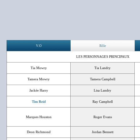
V.O
Rôle
LES PERSONNAGES PRINCIPAUX
Tia Mowry
Tia Landry
Tamera Mowry
Tamera Campbell
Jackée Harry
Lisa Landry
Tim Reid
Ray Campbell
Marques Houston
Roger Evans
Deon Richmond
Jordan Bennett