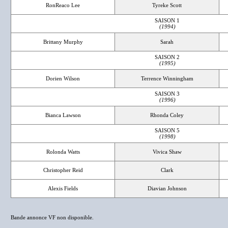
RonReaco Lee
Tyreke Scott
SAISON 1
(1994)
Brittany Murphy
Sarah
SAISON 2
(1995)
Dorien Wilson
Terrence Winningham
SAISON 3
(1996)
Bianca Lawson
Rhonda Coley
SAISON 5
(1998)
Rolonda Watts
Vivica Shaw
Christopher Reid
Clark
Alexis Fields
Diavian Johnson
Bande annonce VF non disponible.