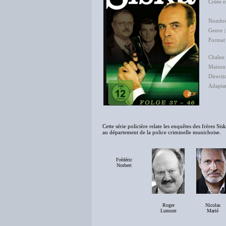
Créée 
Hel
Nombre
Genre
Format
Chaîne 
Maison
Directi
Adapta
Cette série policière relate les enquêtes des frères 
au département de la police criminelle munichoise.
Frédéric
Norbert
Roger
Nicolas
Lumont
Marié