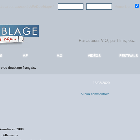
ndre la communauté
AlloDoublage
!
Mémoriser :
S
V.F
V.O
VIDÉOS
FESTIVALS
nce du doublage français.
16/03/2020
Aucun commentaire
Annulée en 2008
: Allemande