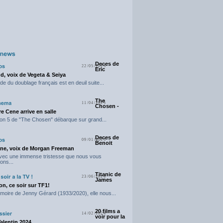
Deces de
22/05/2025
Eric
d, voix de Vegeta & Seiya
e du doublage français est en deuil suite...
The
11/04/2025
Chosen -
e Cene arrive en salle
on 5 de "The Chosen" débarque sur grand...
Deces de
09/01/2025
Benoit
ne, voix de Morgan Freeman
avec une immense tristesse que nous vous
ons...
Titanic de
23/06/2024
James
n, ce soir sur TF1!
moire de Jenny Gérard (1933/2020), elle nous...
20 films a
14/02/2024
voir pour la
Valentin 2024