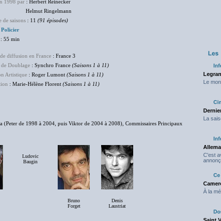
en 1998 par
: Herbert Reinecker
mut Ringelmann
 de saisons
: 11
(91 épisodes)
:
Policier
: 55 min
de diffusion en France
: France 3
 de Doublage
: Synchro France
(Saisons 1 à 11)
Legran
on Artistique
: Roger Lumont
(Saisons 1 à 11)
Le mond
tion
: Marie-Hélène Florent
(Saisons 1 à 11)
Dernier
La sais
Siska (Peter de 1998 à 2004, puis Viktor de 2004 à 2008), Commissaires Principaux
Allema
C'est 
Ludovic
annonç
Baugin
Camero
À la mé
Bruno
Denis
Forget
Laustriat
Saint 