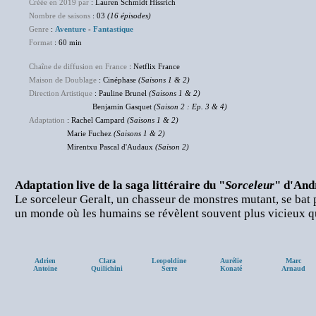
Créée en 2019 par
: Lauren Schmidt Hissrich
Nombre de saisons
: 03
(16 épisodes)
Genre
:
Aventure
-
Fantastique
Format
: 60 min
Chaîne de diffusion en France
: Netflix France
Maison de Doublage
: Cinéphase
(Saisons 1 & 2)
Direction Artistique
: Pauline Brunel
(Saisons 1 & 2)
Benjamin Gasquet
(Saison 2 : Ep. 3 & 4)
Adaptation
: Rachel Campard
(Saisons 1 & 2)
Marie Fuchez
(Saisons 1 & 2)
Mirentxu Pascal d'Audaux
(Saison 2)
Adaptation live de la saga littéraire du "
Sorceleur
" d'And
Le sorceleur Geralt, un chasseur de monstres mutant, se bat 
un monde où les humains se révèlent souvent plus vicieux qu
Adrien
Clara
Leopoldine
Aurélie
Marc
Antoine
Quilichini
Serre
Konaté
Arnaud