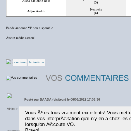
Aisha Fabienne Ross
(5)
Nenneke
Adjoa Andoh
(6)
Bande annonce VF non disponible.
Aucun média associé.
aventure
fantastique
Posté par
BAADA (visiteur) le 06/06/2022 17:03:36
Vous Ãªtes tous vraiment excellents! Vous mett
dans vos interprÃ©tation qu'il n'y en a chez le
lorsqu'on Ã©coute VO.
Bravo!