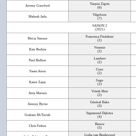
Yarpen Zigrin
Jeremy Crawford
(6)
Vilgefortz
Mahesh Jadu
(7)
SAISON 2
(2021)
Francesca Findabair
Mecia Simson
(2)
Vesemir
Kim Bodnia
(2)
Lambert
Paul Bullion
(2)
Coen
Yasen Atour
(2)
Gage
Kaine Zajaz
(2)
Voleth Meir
Ania Marson
(2)
Général Hake
Antony Byrne
(3)
Sigismund Dijkstra
Graham McTavish
(4)
Rience
Chris Fulton
(5)
Lydia van Bredevoort