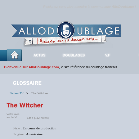
Rejoignez sans plus attendre la communauté
AlloDoublage
!
ACTUS
DOUBLAGES
V.F
Bienvenue sur AlloDoublage.com
, le site référence du doublage français.
Series TV
>
The Witcher
Votre avis
sur la VF :
2.0
/5 (142 notes)
Série
: En cours de production
Origine
: Américaine