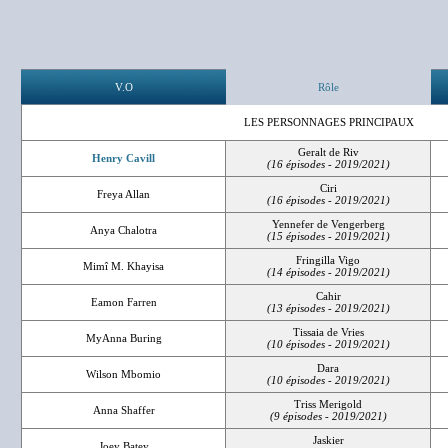
V.O
Rôle
LES PERSONNAGES PRINCIPAUX
Geralt de Riv
Henry Cavill
(16 épisodes - 2019/2021)
Ciri
Freya Allan
(16 épisodes - 2019/2021)
Yennefer de Vengerberg
Anya Chalotra
(15 épisodes - 2019/2021)
Fringilla Vigo
Mimî M. Khayisa
(14 épisodes - 2019/2021)
Cahir
Eamon Farren
(13 épisodes - 2019/2021)
Tissaia de Vries
MyAnna Buring
(10 épisodes - 2019/2021)
Dara
Wilson Mbomio
(10 épisodes - 2019/2021)
Triss Merigold
Anna Shaffer
(9 épisodes - 2019/2021)
Jaskier
Joey Batey