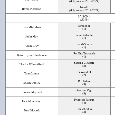
(8 épisodes - 2019/2021)
Istredd
Royce Pierreson
(8 épisodes - 2019/2021)
SAISON 1
(2019)
Stregobor
Lars Mikkelsen
(1)
Reine Calanthe
Jodhi May
(1)
Sac-à-Souris
Adam Levy
(1)
Roi Eist Tuirseach
Björn Hlynur Haraldsson
(1)
Sabrina Glevissig
Therica Wilson-Read
(2)
Filavandrel
Tom Canton
(2)
Roi Foltest
Shaun Dooley
(3)
Artorius Vigo
Terence Maynard
(3)
Princesse Pavetta
Gaia Mondadori
(4)
Duny/Emhyr
Bart Edwards
(4)