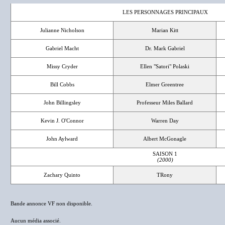
LES PERSONNAGES PRINCIPAUX
Julianne Nicholson
Marian Kitt
Gabriel Macht
Dr. Mark Gabriel
Missy Cryder
Ellen "Satori" Polaski
Bill Cobbs
Elmer Greentree
John Billingsley
Professeur Miles Ballard
Kevin J. O'Connor
Warren Day
John Aylward
Albert McGonagle
SAISON 1
(2000)
Zachary Quinto
TRony
Bande annonce VF non disponible.
Aucun média associé.