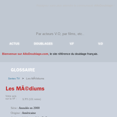
Rejoignez sans plus attendre la communauté
AlloDoublage
!
ACTUS
DOUBLAGES
V.F
V.O
Bienvenue sur AlloDoublage.com
, le site référence du doublage français.
Series TV
>
Les MÃ©diums
Votre avis
sur la VF :
1.7
/5 (131 notes)
Série
: Annulée en 2000
Origine
: Américaine