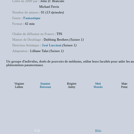
Créée en 2000 par
: John D. Brancato
Michael Ferris
Nombre de saisons
: 01
(13 épisodes)
Genre
:
Fantastique
Format
: 42 min
Chaîne de diffusion en France
: TF6
Maison de Doublage
: Dubbing Brothers
(Saison 1)
Direction Artistique
:
José Luccioni
(Saison 1)
Adaptation
: Lilliane Talut
(Saison 1)
Un groupe d'individus, dotés de pouvoirs de médiums, utilise leurs facultés pour aider les a
phénomènes paranormaux.
Virginie
Damien
Brigitte
Med
Marc
Ledieu
Boisseau
Aubry
Hondo
Perez
V.O
Rôle