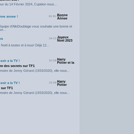
our du 14 Février 2024, Cupidon nous...
Bonne
01/01/2024
Annee
'équipe d'AlloDoublage vous souhaite une bonne et
e...
Joyeux
24/12/2023
Noel 2023
Noël à toutes et à tous! Déjà 12...
Harry
31/10/2023
Potter et la
e des secrets sur TF1
moire de Jenny Gérard (1933/2020), elle nous...
Harry
23/10/2023
Potter
t sur TF1
moire de Jenny Gérard (1933/2020), elle nous...