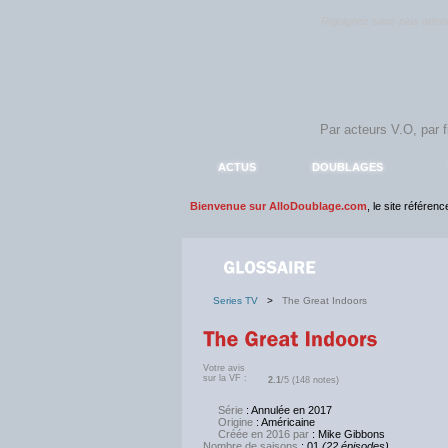
Rejoignez sans plus atte
ACTUS
DOUBLAGES
Bienvenue sur AlloDoublage.com
, le site référen
Series TV
>
The Great Indoors
Votre avis
sur la VF :
2.1
/5 (148 notes)
Série
: Annulée en 2017
Origine
: Américaine
Créée en 2016 par
: Mike Gibbons
Nombre de saisons
: 01
(22 épisodes)