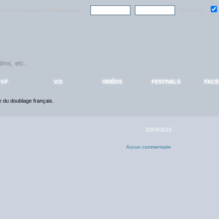
ndre la communauté
AlloDoublage
!
Mémoriser :
V.F
V.O
VIDÉOS
FESTIVALS
FAC
ce du doublage français.
20/04/2019
Aucun commentaire