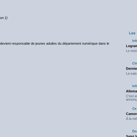
on 1)
ù il devient responsable de jeunes adultes du département numérique dans le
Legran
Le mond
Dernier
La sais
Allema
C'est 
annonç
Camero
À la mé
Saint 