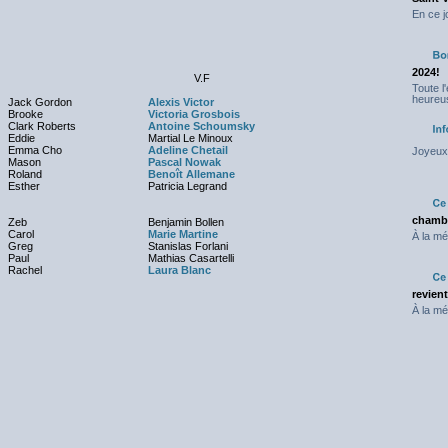
En ce j
2024!
V.F
Toute l
heureus
Jack Gordon
Alexis Victor
Brooke
Victoria Grosbois
Clark Roberts
Antoine Schoumsky
Eddie
Martial Le Minoux
Emma Cho
Adeline Chetail
Joyeux 
Mason
Pascal Nowak
Roland
Benoît Allemane
Esther
Patricia Legrand
chambr
Zeb
Benjamin Bollen
Carol
Marie Martine
À la mé
Greg
Stanislas Forlani
Paul
Mathias Casartelli
Rachel
Laura Blanc
revien
À la mé