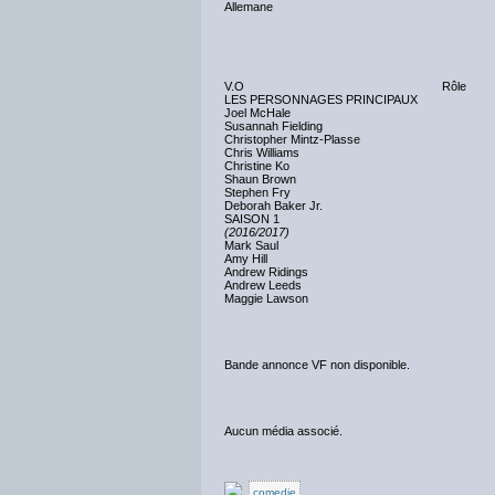
Allemane
V.O
Rôle
LES PERSONNAGES PRINCIPAUX
Joel McHale
Susannah Fielding
Christopher Mintz-Plasse
Chris Williams
Christine Ko
Shaun Brown
Stephen Fry
Deborah Baker Jr.
SAISON 1
(2016/2017)
Mark Saul
Amy Hill
Andrew Ridings
Andrew Leeds
Maggie Lawson
Bande annonce VF non disponible.
Aucun média associé.
comedie