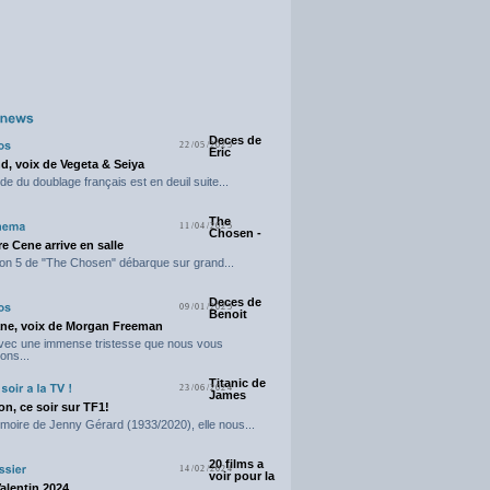
Deces de
22/05/2025
Eric
d, voix de Vegeta & Seiya
e du doublage français est en deuil suite...
The
11/04/2025
Chosen -
e Cene arrive en salle
on 5 de "The Chosen" débarque sur grand...
Deces de
09/01/2025
Benoit
ne, voix de Morgan Freeman
avec une immense tristesse que nous vous
ons...
Titanic de
23/06/2024
James
n, ce soir sur TF1!
moire de Jenny Gérard (1933/2020), elle nous...
20 films a
14/02/2024
voir pour la
Valentin 2024