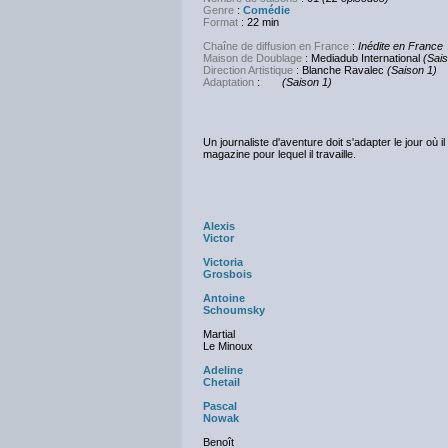
Genre
:
Comédie
Format
: 22 min
Chaîne de diffusion en France
:
Inédite en France
Maison de Doublage
: Mediadub International
(Sais
Direction Artistique
: Blanche Ravalec
(Saison 1)
Adaptation
:
NC
(Saison 1)
Un journaliste d'aventure doit s'adapter le jour o
magazine pour lequel il travaille.
Alexis
Victor
Victoria
Grosbois
Antoine
Schoumsky
Martial
Le Minoux
Adeline
Chetail
Pascal
Nowak
Benoît