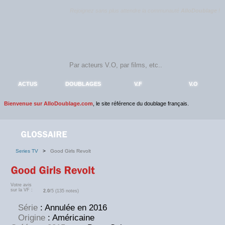
Rejoignez sans plus attendre la communauté
AlloDoublage
!
ACTUS
DOUBLAGES
V.F
V.O
Bienvenue sur AlloDoublage.com
, le site référence du doublage français.
Series TV
>
Good Girls Revolt
Votre avis
sur la VF :
2.0
/5 (135 notes)
Série
: Annulée en 2016
Origine
: Américaine