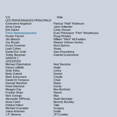
V.O
Rôle
LES PERSONNAGES PRINCIPAUX
Genevieve Angelson
Patricia "
Patti
" Robinson
Anna Camp
Jane Hollander
Erin Darke
Cindy Reston
Chris Diamantopoulos
Evan Phinnaeus "
Finn
" Woodhouse
Hunter Parrish
Doug Rhodes
Jim Belushi
William "
Wick
" McFadden
Joy Bryant
Eleanor Holmes Norton
Grace Gummer
Nora Ephron
Leah Cohen
Vivian
Daniel Eric Gold
Sam Rosenberg
Teddy Bergman
Gabriel Greenstone
SAISON 1
(2015/2016)
Michael Oberholtzer
Ned Stockton
Danya LaBelle
Angie
Andy Kelso
Lenny
Betty Gabriel
Denise
Mark Kretzmann
Charlie
Daniel Di Tomasso
Chad
Hannah Barefoot
Diane
Reed Diamond
Gordy
Meagen Fay
Bea Burkhart
Frankie Shaw
Naomi
Nick George
Max
Alexander DiPersia
Noah Benowitz
Anna Carini
Beverly Buckley
Odelya Halevi
Talia
Michael Graziadei
Gregory
Jaime Andrews
Dottie
J.P. Manoux
JP Crowley