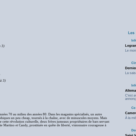
Legran
à 3)
Le mond
Dernier
La sais
)
 à 3)
Allema
C'est 
annonç
Camero
nnées 70 au milieu des années 80. Dans les magasins spécialisés, un autre
phiques un peu cheap, tournés à la chaîne, avec de minuscules moyens. Mais
À la mé
e cette révolution culturelle, deux frères jumeaux propriétaires de bars servant
e Martino et Candy, prostituée en quête de liberté, visionnaire courageuse à
Saint 