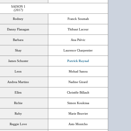
SAISON 1
(2017)
Rodney
Franck Soumah
Danny Flanagan
Thibaut Lacour
Barbara
Ana Piévic
Shay
Laurence Charpentier
James Schuster
Patrick Raynal
Leon
Mohad Sanou
Andrea Martino
Nadine Girard
Ellen
Christèle Billault
Richie
Simon Koukissa
Ruby
Marie Bouvier
Reggie Love
Asto Montcho