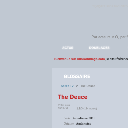
Rejoignez sans plus atte
ACTUS
DOUBLAGES
Bienvenue sur AlloDoublage.com
, le site référen
Series TV
>
The Deuce
Votre avis
sur la VF :
1.9
/5 (134 notes)
Série
: Annulée en 2019
Origine
: Américaine