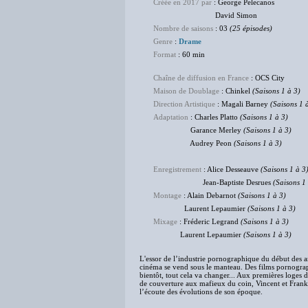
Créée en 2017 par
: George Pelecanos
David Simon
Nombre de saisons
: 03
(25 épisodes)
Genre
:
Drame
Format
: 60 min
Chaîne de diffusion en France
: OCS City
Maison de Doublage
: Chinkel
(Saisons 1 à 3)
Direction Artistique
: Magali Barney
(Saisons 1 
Adaptation
: Charles Platto
(Saisons 1 à 3)
Garance Merley
(Saisons 1 à 3)
Audrey Peon
(Saisons 1 à 3)
Enregistrement
: Alice Desseauve
(Saisons 1 à 3
Jean-Baptiste Desrues
(Saisons 1
Montage
: Alain Debarnot
(Saisons 1 à 3)
Laurent Lepaumier
(Saisons 1 à 3)
Mixage
: Fréderic Legrand
(Saisons 1 à 3)
Laurent Lepaumier
(Saisons 1 à 3)
L'essor de l’industrie pornographique du début des a
cinéma se vend sous le manteau. Des films pornogra
bientôt, tout cela va changer... Aux premières loges d
de couverture aux mafieux du coin, Vincent et Franki
l’écoute des évolutions de son époque.