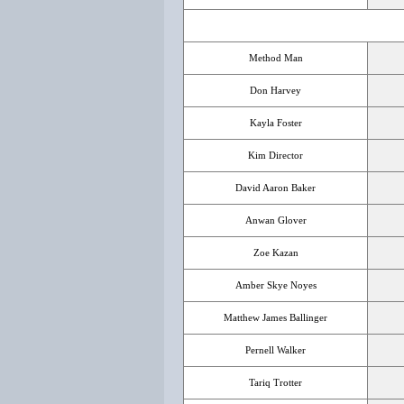
Method Man
Don Harvey
Kayla Foster
Kim Director
David Aaron Baker
Anwan Glover
Zoe Kazan
Amber Skye Noyes
Matthew James Ballinger
Pernell Walker
Tariq Trotter