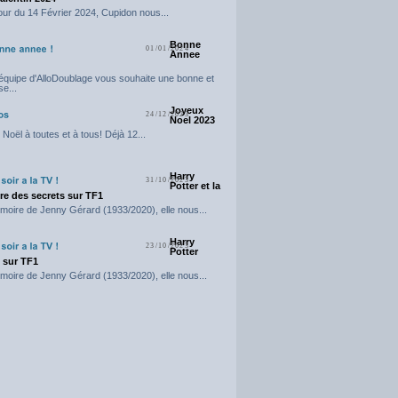
our du 14 Février 2024, Cupidon nous...
Bonne
01/01/2024
Annee
'équipe d'AlloDoublage vous souhaite une bonne et
e...
Joyeux
24/12/2023
Noel 2023
Noël à toutes et à tous! Déjà 12...
Harry
31/10/2023
Potter et la
e des secrets sur TF1
moire de Jenny Gérard (1933/2020), elle nous...
Harry
23/10/2023
Potter
t sur TF1
moire de Jenny Gérard (1933/2020), elle nous...