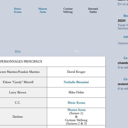
En ce j
Diouc
Manon
Corinne
Bertrand
Koma
Azem
Wellong
Nadler
2024!
Toute l
heureus
Joyeux 
Rôle
V.F
 PERSONNAGES PRINCIPAUX
chambr
À la mé
ncent Martino/Frankie Martino
David Kruger
Eileen "
Candy
" Merrell
Nathalie Bienaimé
revien
À la mé
Larry Brown
Mike Fédée
C.C.
Diouc Koma
Manon Azem
(Saison 1)
Darlene
&
Corinne Wellong
(Saisons 2 & 3)