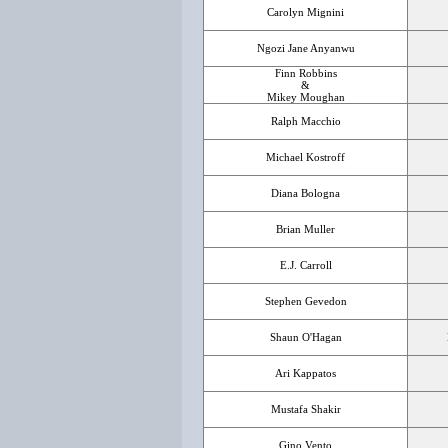
Carolyn Mignini
Ngozi Jane Anyanwu
Finn Robbins
&
Mikey Moughan
Ralph Macchio
Michael Kostroff
Diana Bologna
Brian Muller
E.J. Carroll
Stephen Gevedon
Shaun O'Hagan
Ari Kappatos
Mustafa Shakir
Gino Vento