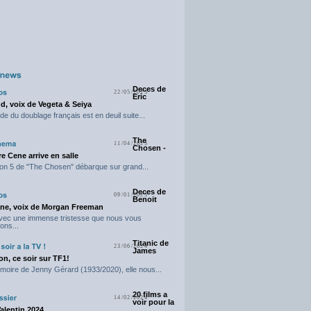
Deces de
22/05/2025
Eric
d, voix de Vegeta & Seiya
e du doublage français est en deuil suite...
The
11/04/2025
Chosen -
e Cene arrive en salle
on 5 de "The Chosen" débarque sur grand...
Deces de
09/01/2025
Benoit
ne, voix de Morgan Freeman
avec une immense tristesse que nous vous
ons...
Titanic de
23/06/2024
James
n, ce soir sur TF1!
moire de Jenny Gérard (1933/2020), elle nous...
20 films a
14/02/2024
voir pour la
Valentin 2024