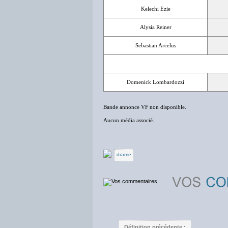
Kelechi Ezie
Alysia Reiner
Sebastian Arcelus
Domenick Lombardozzi
Bande annonce VF non disponible.
Aucun média associé.
drame
Définition précédente :