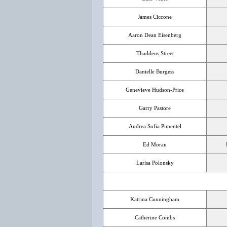
James Ciccone
Aaron Dean Eisenberg
Thaddeus Street
Danielle Burgess
Genevieve Hudson-Price
Garry Pastore
Andrea Sofia Pimentel
Ed Moran
Larisa Polonsky
Katrina Cunningham
Catherine Combs