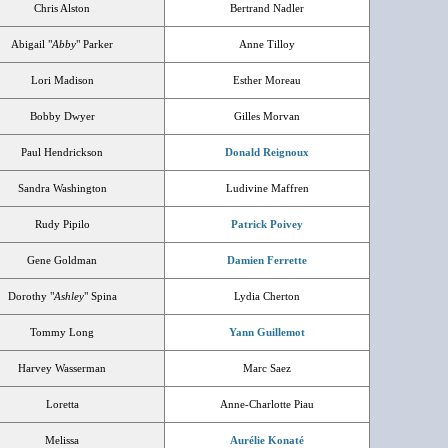
Chris Alston
Bertrand Nadler
Abigail "
Abby
" Parker
Anne Tilloy
Lori Madison
Esther Moreau
Bobby Dwyer
Gilles Morvan
Paul Hendrickson
Donald Reignoux
Sandra Washington
Ludivine Maffren
Rudy Pipilo
Patrick Poivey
Gene Goldman
Damien Ferrette
Dorothy "
Ashley
" Spina
Lydia Cherton
Tommy Long
Yann Guillemot
Harvey Wasserman
Marc Saez
Loretta
Anne-Charlotte Piau
Melissa
Aurélie Konaté