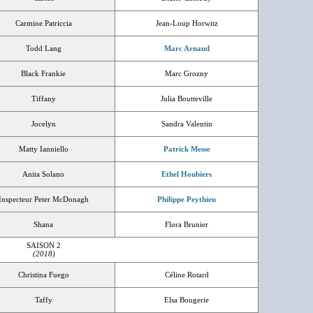
Carmine Patriccia
Jean-Loup Horwitz
Todd Lang
Marc Arnaud
Black Frankie
Marc Grozny
Tiffany
Julia Boutteville
Jocelyn
Sandra Valentin
Matty Ianniello
Patrick Messe
Anita Solano
Ethel Houbiers
Inspecteur Peter McDonagh
Philippe Peythieu
Shana
Flora Brunier
SAISON 2
(2018)
Christina Fuego
Céline Rotard
Taffy
Elsa Bougerie