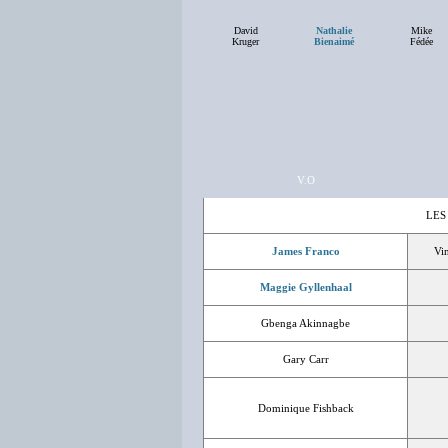
David
Nathalie
Mike
Kruger
Bienaimé
Fédée
V.O
LES
James Franco
Vi
Maggie Gyllenhaal
Gbenga Akinnagbe
Gary Carr
Dominique Fishback