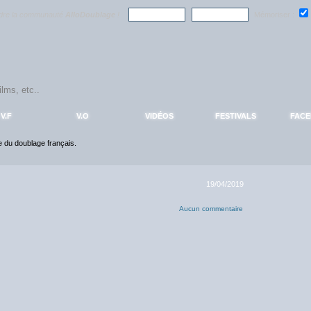
ndre la communauté
AlloDoublage
!
Mémoriser :
V.F
V.O
VIDÉOS
FESTIVALS
FAC
ce du doublage français.
19/04/2019
Aucun commentaire