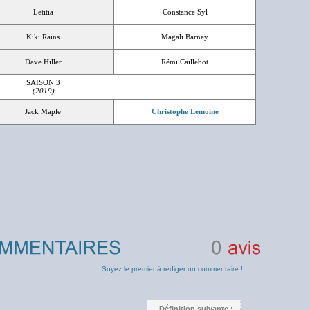
Letitia
Constance Syl
Kiki Rains
Magali Barney
Dave Hiller
Rémi Caillebot
SAISON 3
(2019)
Jack Maple
Christophe Lemoine
0
avis
Soyez le premier à rédiger un commentaire !
Définition suivante :