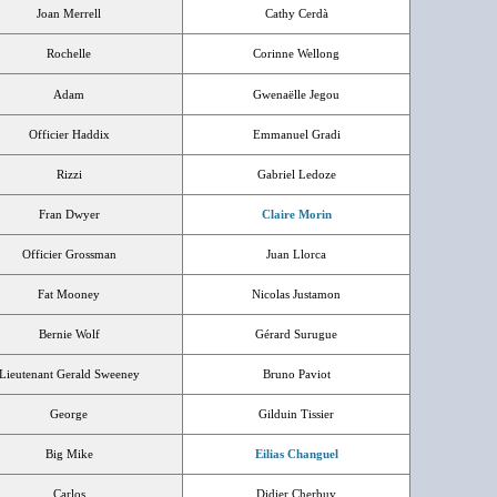
Joan Merrell
Cathy Cerdà
Rochelle
Corinne Wellong
Adam
Gwenaëlle Jegou
Officier Haddix
Emmanuel Gradi
Rizzi
Gabriel Ledoze
Fran Dwyer
Claire Morin
Officier Grossman
Juan Llorca
Fat Mooney
Nicolas Justamon
Bernie Wolf
Gérard Surugue
Lieutenant Gerald Sweeney
Bruno Paviot
George
Gilduin Tissier
Big Mike
Eilias Changuel
Carlos
Didier Cherbuy