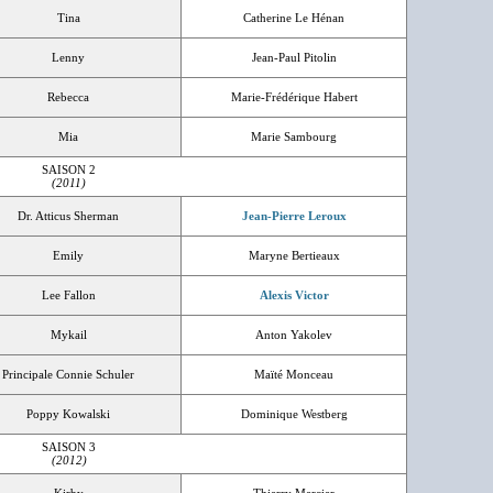
Tina
Catherine Le Hénan
Lenny
Jean-Paul Pitolin
Rebecca
Marie-Frédérique Habert
Mia
Marie Sambourg
SAISON 2
(2011)
Dr. Atticus Sherman
Jean-Pierre Leroux
Emily
Maryne Bertieaux
Lee Fallon
Alexis Victor
Mykail
Anton Yakolev
Principale Connie Schuler
Maïté Monceau
Poppy Kowalski
Dominique Westberg
SAISON 3
(2012)