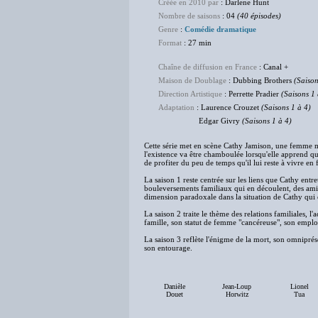
Créée en 2010 par
: Darlene Hunt
Nombre de saisons
: 04
(40 épisodes)
Genre
:
Comédie dramatique
Format
: 27 min
Chaîne de diffusion en France
: Canal +
Maison de Doublage
: Dubbing Brothers
(Saison
Direction Artistique
: Perrette Pradier
(Saisons 1 
Adaptation
: Laurence Crouzet
(Saisons 1 à 4)
Edgar Givry
(Saisons 1 à 4)
Cette série met en scène Cathy Jamison, une femme m
l'existence va être chamboulée lorsqu'elle apprend qu'
de profiter du peu de temps qu'il lui reste à vivre en f
La saison 1 reste centrée sur les liens que Cathy entre
bouleversements familiaux qui en découlent, des amitié
dimension paradoxale dans la situation de Cathy qui 
La saison 2 traite le thème des relations familiales, l
famille, son statut de femme "cancéreuse", son emploi 
La saison 3 reflète l'énigme de la mort, son omnipré
son entourage.
Danièle
Jean-Loup
Lionel
Douet
Horwitz
Tua