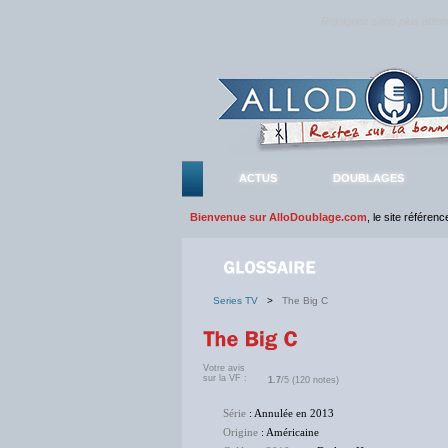
Rejoignez sans plus atte
ACTUS
DOUBLAGES
Bienvenue sur AlloDoublage.com
, le site référen
Series TV
>
The Big C
Votre avis
sur la VF :
1.7
/5 (120 notes)
Série
: Annulée en 2013
Origine
: Américaine