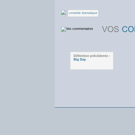
comedie dramatique
Définition précédente :
Big Day