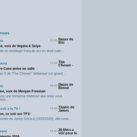
Deces de
22/05/2025
Eric
d, voix de Vegeta & Seiya
e du doublage français est en deuil suite...
The
11/04/2025
Chosen -
e Cene arrive en salle
on 5 de "The Chosen" débarque sur grand...
Deces de
09/01/2025
Benoit
ne, voix de Morgan Freeman
avec une immense tristesse que nous vous
ons...
Titanic de
23/06/2024
James
n, ce soir sur TF1!
moire de Jenny Gérard (1933/2020), elle nous...
20 films a
14/02/2024
voir pour la
Valentin 2024