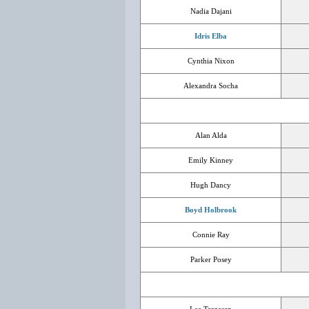
Nadia Dajani
Idris Elba
Cynthia Nixon
Alexandra Socha
Alan Alda
Emily Kinney
Hugh Dancy
Boyd Holbrook
Connie Ray
Parker Posey