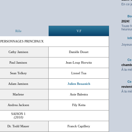
En ce j
2024!
Toute l
heureus
Rôle
V.F
 PERSONNAGES PRINCIPAUX
Joyeux 
Cathy Jamison
Danièle Douet
Paul Jamison
Jean-Loup Horwitz
chambr
À la mé
Sean Tolkey
Lionel Tua
Adam Jamison
Julien Bouanich
revien
À la mé
Marlene
Anie Balestra
Andrea Jackson
Fily Keita
SAISON 1
(2010)
Dr. Todd Mauer
Franck Capillery