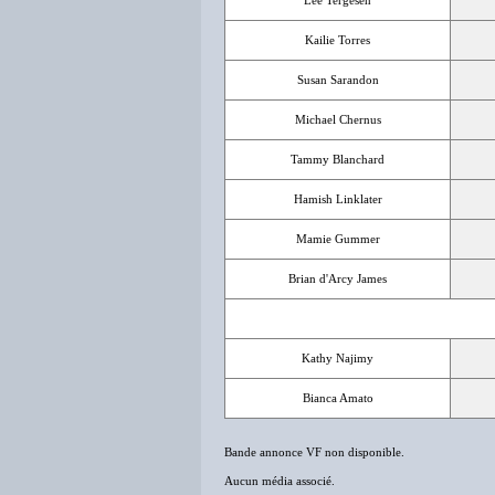
Lee Tergesen
Kailie Torres
Susan Sarandon
Michael Chernus
Tammy Blanchard
Hamish Linklater
Mamie Gummer
Brian d'Arcy James
Kathy Najimy
Bianca Amato
Bande annonce VF non disponible.
Aucun média associé.