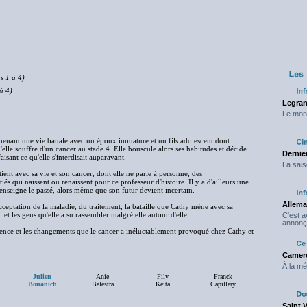
s 1 à 4)
à 4)
Legran
Le mond
enant une vie banale avec un époux immature et un fils adolescent dont
elle souffre d'un cancer au stade 4. Elle bouscule alors ses habitudes et décide
Dernier
aisant ce qu'elle s'interdisait auparavant.
La sais
tient avec sa vie et son cancer, dont elle ne parle à personne, des
s qui naissent ou renaissent pour ce professeur d'histoire. Il y a d'ailleurs une
enseigne le passé, alors même que son futur devient incertain.
Allema
'acceptation de la maladie, du traitement, la bataille que Cathy mène avec sa
et les gens qu'elle a su rassembler malgré elle autour d'elle.
C'est 
annonç
sence et les changements que le cancer a inéluctablement provoqué chez Cathy et
Camero
À la mé
Julien
Anie
Fily
Franck
Bouanich
Balestra
Keita
Capillery
Saint 