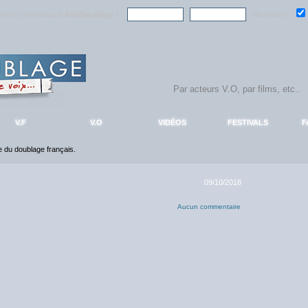
ndre la communauté
AlloDoublage
!
Mémoriser :
V.F
V.O
VIDÉOS
FESTIVALS
F
ce du doublage français.
09/10/2018
Aucun commentaire