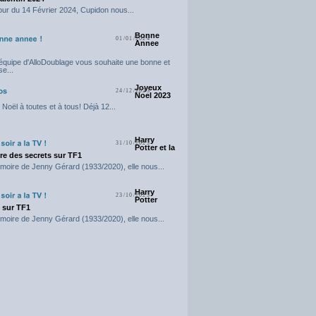
our du 14 Février 2024, Cupidon nous...
Bonne
01/01/2024
Annee
'équipe d'AlloDoublage vous souhaite une bonne et
e...
Joyeux
24/12/2023
Noel 2023
Noël à toutes et à tous! Déjà 12...
Harry
31/10/2023
Potter et la
e des secrets sur TF1
moire de Jenny Gérard (1933/2020), elle nous...
Harry
23/10/2023
Potter
t sur TF1
moire de Jenny Gérard (1933/2020), elle nous...