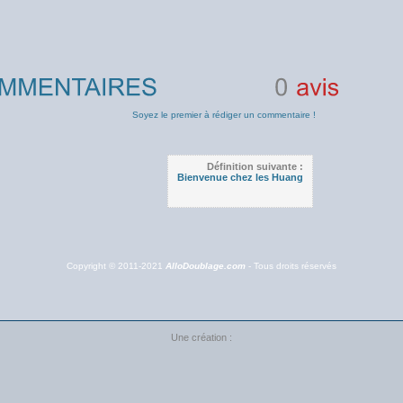
0
avis
Soyez le premier à rédiger un commentaire !
Définition suivante :
Bienvenue chez les Huang
Copyright © 2011-2021
AlloDoublage.com
- Tous droits réservés
Une création :