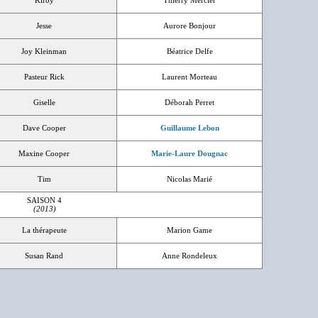
Kirby
Thierry Mercier
Jesse
Aurore Bonjour
Joy Kleinman
Béatrice Delfe
Pasteur Rick
Laurent Morteau
Giselle
Déborah Perret
Dave Cooper
Guillaume Lebon
Maxine Cooper
Marie-Laure Dougnac
Tim
Nicolas Marié
SAISON 4
(2013)
La thérapeute
Marion Game
Susan Rand
Anne Rondeleux