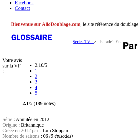
Facebook
Contact
Bienvenue sur AlloDoublage.com
, le site référence du doublage
Series TV
>
Parade's End
Votre avis
2.10/5
sur la VF
1
:
2
3
4
5
2.1
/5 (189 notes)
Série
: Annulée en 2012
Origine
: Britannique
Créée en 2012 par
: Tom Stoppard
Nombre de saisons
: 06
(5 épisodes)