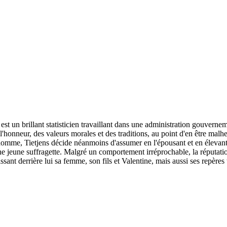
, est un brillant statisticien travaillant dans une administration gouvern
 l'honneur, des valeurs morales et des traditions, au point d'en être mal
 homme, Tietjens décide néanmoins d'assumer en l'épousant et en élevant l
ne jeune suffragette. Malgré un comportement irréprochable, la réputati
issant derrière lui sa femme, son fils et Valentine, mais aussi ses repère