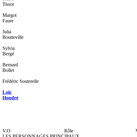
Tissot
Margot
Faure
Julia
Boutteville
Sylvia
Bergé
Bernard
Bollet
Frédéric Souterelle
Loïc
Houdré
V.O
Rôle
LES PERSONNAGES PRINCIPAUX