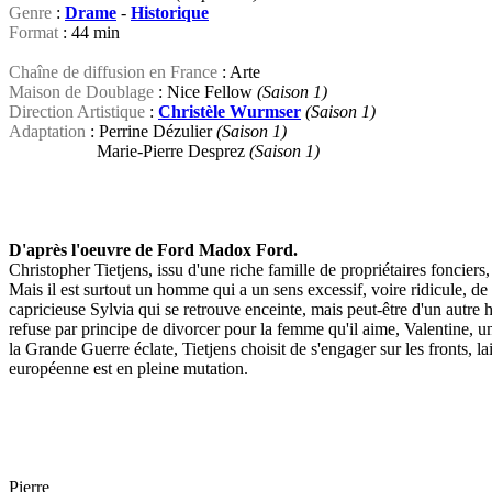
Genre
:
Drame
-
Historique
Format
: 44 min
Chaîne de diffusion en France
: Arte
Maison de Doublage
: Nice Fellow
(Saison 1)
Direction Artistique
:
Christèle Wurmser
(Saison 1)
Adaptation
: Perrine Dézulier
(Saison 1)
Marie-Pierre Desprez
(Saison 1)
D'après l'oeuvre de Ford Madox Ford.
Christopher Tietjens, issu d'une riche famille de propriétaires fonciers
Mais il est surtout un homme qui a un sens excessif, voire ridicule, de
capricieuse Sylvia qui se retrouve enceinte, mais peut-être d'un autre
refuse par principe de divorcer pour la femme qu'il aime, Valentine, u
la Grande Guerre éclate, Tietjens choisit de s'engager sur les fronts, la
européenne est en pleine mutation.
Pierre