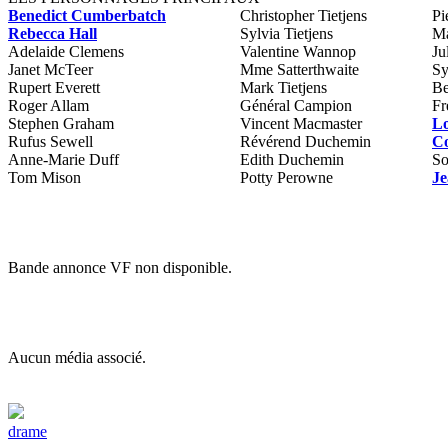
Benedict Cumberbatch
Christopher Tietjens
Pi
Rebecca Hall
Sylvia Tietjens
Ma
Adelaide Clemens
Valentine Wannop
Ju
Janet McTeer
Mme Satterthwaite
Sy
Rupert Everett
Mark Tietjens
Be
Roger Allam
Général Campion
Fr
Stephen Graham
Vincent Macmaster
Lo
Rufus Sewell
Révérend Duchemin
Co
Anne-Marie Duff
Edith Duchemin
So
Tom Mison
Potty Perowne
Je
Bande annonce VF non disponible.
Aucun média associé.
drame