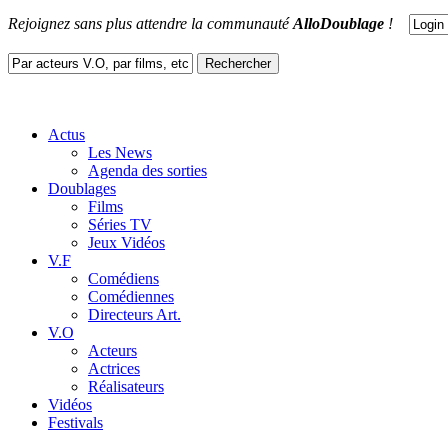
Rejoignez sans plus attendre la communauté
AlloDoublage
!
Actus
Les News
Agenda des sorties
Doublages
Films
Séries TV
Jeux Vidéos
V.F
Comédiens
Comédiennes
Directeurs Art.
V.O
Acteurs
Actrices
Réalisateurs
Vidéos
Festivals