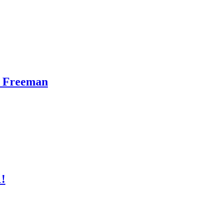
n Freeman
1!