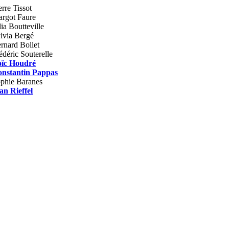
erre Tissot
rgot Faure
lia Boutteville
lvia Bergé
rnard Bollet
édéric Souterelle
ïc Houdré
nstantin Pappas
phie Baranes
an Rieffel