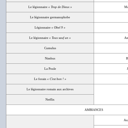
Le légionnaire
« Trop de Dieux »
Ma
Le légionnaire germanophobe
Légionnaire
« Obel 9 »
Le légionnaire
« Tous sauf un »
An
Cumulus
Nimbus
B
La Poule
Le forain
« C'est bon ! »
Le légionnaire romain aux archives
Netflix
AMBIANCES
Au