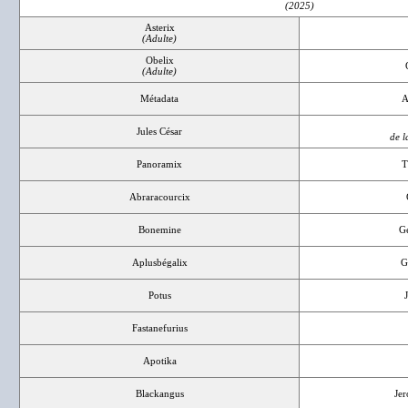
(2025)
Asterix
(Adulte)
Obelix
(Adulte)
Métadata
A
Jules César
de l
Panoramix
T
Abraracourcix
Bonemine
G
Aplusbégalix
G
Potus
Fastanefurius
Apotika
Blackangus
Je