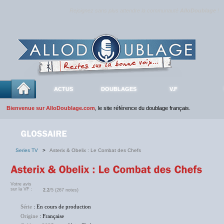
Rejoignez sans plus attendre la communauté
AlloDoublage
!
ACTUS
DOUBLAGES
V.F
Bienvenue sur AlloDoublage.com
, le site référence du doublage français.
Series TV
>
Asterix & Obelix : Le Combat des Chefs
Votre avis
sur la VF :
2.2
/5 (267 notes)
Série
: En cours de production
Origine
: Française