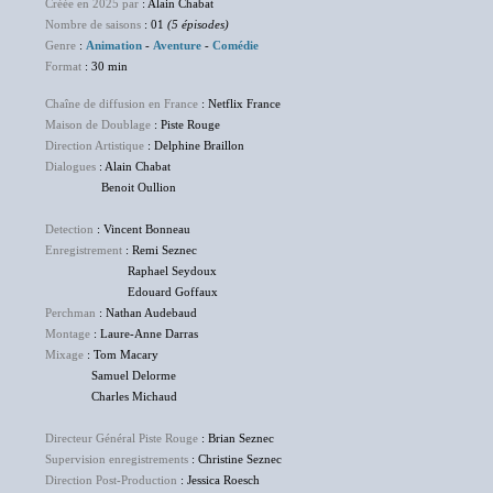
Créée en 2025 par
: Alain Chabat
Nombre de saisons
: 01
(5 épisodes)
Genre
:
Animation
-
Aventure
-
Comédie
Format
: 30 min
Chaîne de diffusion en France
: Netflix France
Maison de Doublage
: Piste Rouge
Direction Artistique
: Delphine Braillon
Dialogues
: Alain Chabat
Benoit Oullion
Detection
: Vincent Bonneau
Enregistrement
: Remi Seznec
Raphael Seydoux
Edouard Goffaux
Perchman
: Nathan Audebaud
Montage
: Laure-Anne Darras
Mixage
: Tom Macary
Samuel Delorme
Charles Michaud
Directeur Général Piste Rouge
: Brian Seznec
Supervision enregistrements
: Christine Seznec
Direction Post-Production
: Jessica Roesch