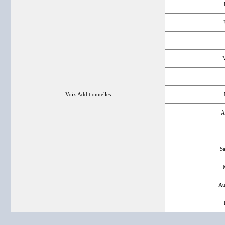
M
Voix Additionnelles
A
Sa
Au