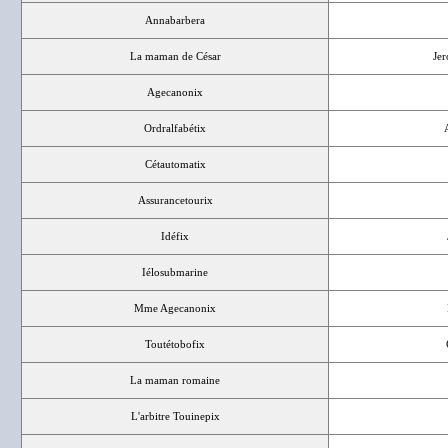
Annabarbera
La maman de César
Je
Agecanonix
Ordralfabétix
Cétautomatix
Assurancetourix
Idéfix
Iélosubmarine
Mme Agecanonix
Toutétobofix
La maman romaine
L'arbitre Touinepix