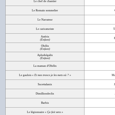
Le chef de chantier
Le Romain sommelier
Le Narrateur
Le caricaturiste
T
Astérix
(Enfant)
Obélix
(Enfant)
Aplusbégalix
(Enfant)
La maman d'Obélix
Le gaulois
« Et mes troncs je les mets où ? »
Ma
Sucettalanix
Dimilliondeclix
Barbix
Le légionnaire
« Ça fait sens »