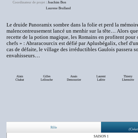
Coordinateur de projet
: Joachim Bon
Laurene Brulland
Le druide Panoramix sombre dans la folie et perd la mémoire
malencontreusement lancé un menhir sur la tête… Alors que 
recette de la potion magique, les Romains en profitent pour
chefs » : Abraracourcix est défié par Aplusbégalix, chef d'u
cas de défaite, le village des irréductibles Gaulois passera s
envahisseurs…
Alain
Gilles
Anais
Laurent
Thierry
Chabat
Lellouche
Demoustier
Lafitte
Lhermitte
Rôle
(Créat
SAISON 1