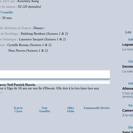
en 2021 par
: Kourtney Kang
 de saisons
: 02
(20 épisodes)
Comédie
: 30 min
de diffusion en France
: Disney+
 de Doublage
: Dubbing Brothers
(Saisons 1 & 2)
on Artistique
: Laurence Sacquet
(Saisons 1 & 2)
Legran
tion
: Cyrielle Roussy
(
Saisons 1 & 2)
Le mond
a Nevers
(Saisons 1 & 2)
Dernier
La sais
avec Neil Patrick Harris.
à l'âge de 16 ans sur son île d'Hawaii. Elle doit à la fois faire face aux
Allema
..
C'est 
annonç
Kaycie
Tom
Mike
Emmanuelle Rivière
Camero
Chase
Trouffier
Fédée
À la mé
Saint 