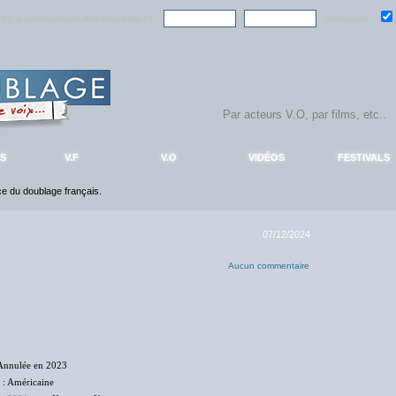
ndre la communauté
AlloDoublage
!
Mémoriser :
S
V.F
V.O
VIDÉOS
FESTIVALS
nce du doublage français.
07/12/2024
Aucun commentaire
Annulée en 2023
: Américaine