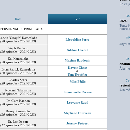
En ce j
Rôle
V.F
2024!
Toute l
heureus
 PERSONNAGES PRINCIPAUX
Lahela "
Doogie
" Kamealoha
Léopoldine Serre
(20 épisodes - 2021/2023)
Joyeux 
Steph Denisco
Adeline Chetail
(20 épisodes - 2021/2023)
Kai Kamealoha
Maxime Baudouin
(20 épisodes - 2021/2023)
chambr
Kaycie Chase
À la mé
Brian Patrick Kamealoha
&
(20 épisodes - 2021/2023)
Tom Trouffier
Charles Zeller
Mike Fédée
(20 épisodes - 2021/2023)
revien
À la mé
Noelani Nakayama
Emmanuelle Rivière
(20 épisodes - 2021/2023)
Dr. Clara Hannon
Léovanie Raud
(20 épisodes - 2021/2023)
Benny Kamealoha
Stéphane Fourreau
(20 épisodes - 2021/2023)
Dr. Lee Doogie
Jérémy Prévost
(17 épisodes - 2021/2023)