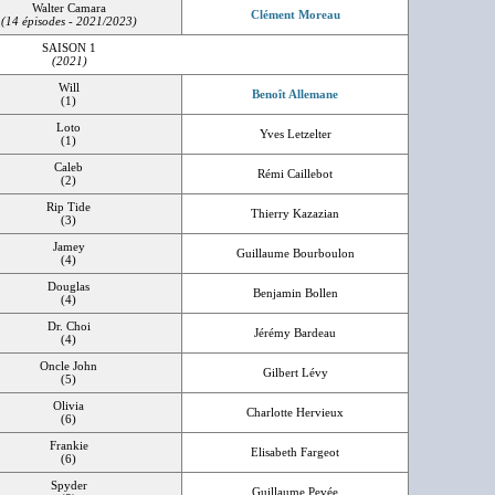
Walter Camara
Clément Moreau
(14 épisodes - 2021/2023)
SAISON 1
(2021)
Will
Benoît Allemane
(1)
Loto
Yves Letzelter
(1)
Caleb
Rémi Caillebot
(2)
Rip Tide
Thierry Kazazian
(3)
Jamey
Guillaume Bourboulon
(4)
Douglas
Benjamin Bollen
(4)
Dr. Choi
Jérémy Bardeau
(4)
Oncle John
Gilbert Lévy
(5)
Olivia
Charlotte Hervieux
(6)
Frankie
Elisabeth Fargeot
(6)
Spyder
Guillaume Pevée