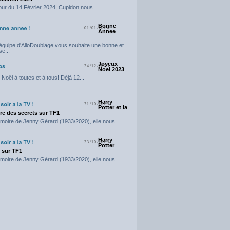
our du 14 Février 2024, Cupidon nous...
Bonne
01/01/2024
Annee
'équipe d'AlloDoublage vous souhaite une bonne et
e...
Joyeux
24/12/2023
Noel 2023
Noël à toutes et à tous! Déjà 12...
Harry
31/10/2023
Potter et la
e des secrets sur TF1
moire de Jenny Gérard (1933/2020), elle nous...
Harry
23/10/2023
Potter
t sur TF1
moire de Jenny Gérard (1933/2020), elle nous...