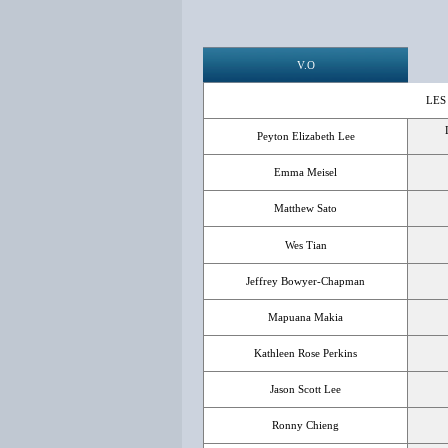
V.O
LES
Peyton Elizabeth Lee
Emma Meisel
Matthew Sato
Wes Tian
Jeffrey Bowyer-Chapman
Mapuana Makia
Kathleen Rose Perkins
Jason Scott Lee
Ronny Chieng