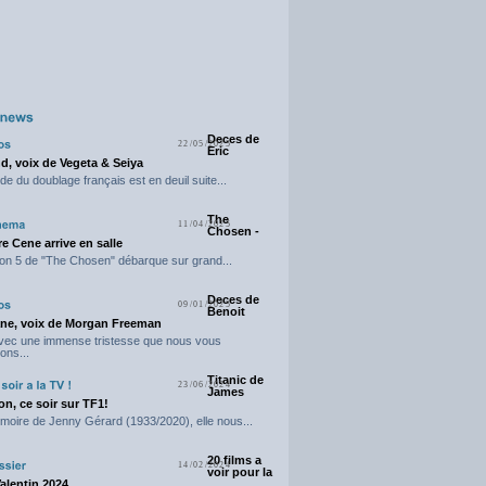
Deces de
22/05/2025
Eric
d, voix de Vegeta & Seiya
e du doublage français est en deuil suite...
The
11/04/2025
Chosen -
e Cene arrive en salle
on 5 de "The Chosen" débarque sur grand...
Deces de
09/01/2025
Benoit
ne, voix de Morgan Freeman
avec une immense tristesse que nous vous
ons...
Titanic de
23/06/2024
James
n, ce soir sur TF1!
moire de Jenny Gérard (1933/2020), elle nous...
20 films a
14/02/2024
voir pour la
Valentin 2024