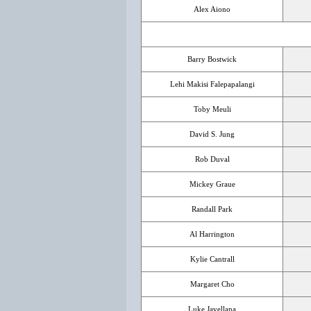
Alex Aiono
Barry Bostwick
Lehi Makisi Falepapalangi
Toby Meuli
David S. Jung
Rob Duval
Mickey Graue
Randall Park
Al Harrington
Kylie Cantrall
Margaret Cho
Luke Javellana