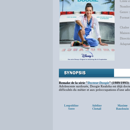
Créée 
Nombre
Genre
:
Format
Chaîne 
Maison
Directi
Adapta
Nin
Remake de la série "
Docteur Doogie
" (1989/1993) 
Adolescente surdouée, Doogie Kealoha est déjà docteur 
difficultés du métier et aux préoccupations d'une ado.
Leopoldine
Adeline
Maxime
Serre
Chetail
Baudouin