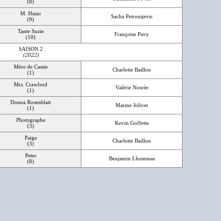
(8)
M. Hsiao
Sacha Petronijevic
(9)
Tante Suzie
Françoise Pavy
(10)
SAISON 2
(2022)
Mère de Cassie
Charlotte Baillon
(1)
Mrs. Crawford
Valérie Nosrée
(1)
Donna Rosenblatt
Marine Jolivet
(1)
Photographe
Kevin Goffette
(3)
Paige
Charlotte Baillon
(3)
Peter
Benjamin Lhommas
(8)