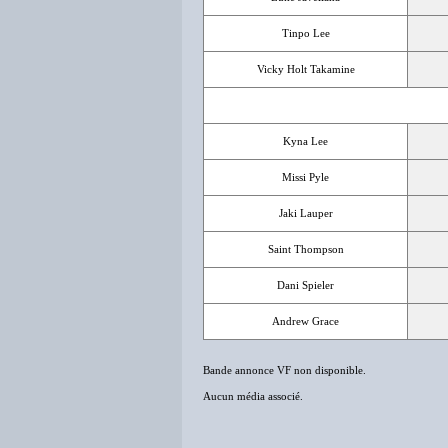
Tinpo Lee
Vicky Holt Takamine
Kyna Lee
Missi Pyle
Jaki Lauper
Saint Thompson
Dani Spieler
Andrew Grace
Bande annonce VF non disponible.
Aucun média associé.