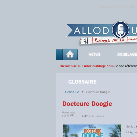
Rejoignez sans plus atte
ACTUS
DOUBLAGE
Bienvenue sur AlloDoublage.com
, le site référe
Series TV
>
Docteure Doogie
Votre avis
sur la VF :
2.4
/5 (171 notes)
Série
: 
Origine