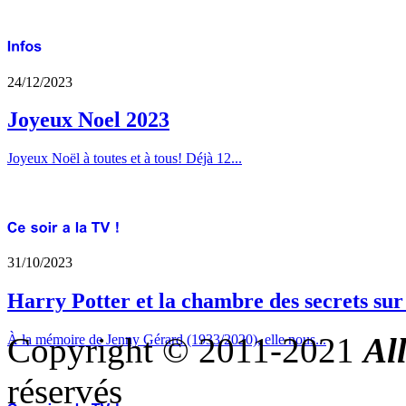
24/12/2023
Joyeux Noel 2023
Joyeux Noël à toutes et à tous! Déjà 12...
31/10/2023
Harry Potter et la chambre des secrets su
Copyright © 2011-2021
Al
À la mémoire de Jenny Gérard (1933/2020), elle nous...
réservés