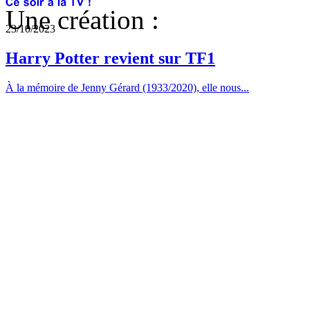
Une création :
23/10/2023
Harry Potter revient sur TF1
À la mémoire de Jenny Gérard (1933/2020), elle nous...