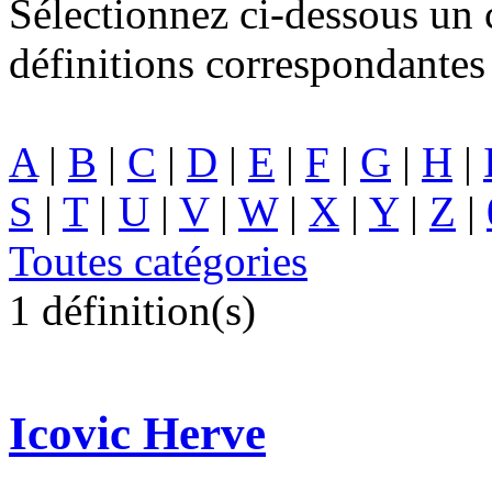
Sélectionnez ci-dessous un c
définitions correspondantes 
A
|
B
|
C
|
D
|
E
|
F
|
G
|
H
|
S
|
T
|
U
|
V
|
W
|
X
|
Y
|
Z
|
Toutes catégories
1 définition(s)
Icovic Herve