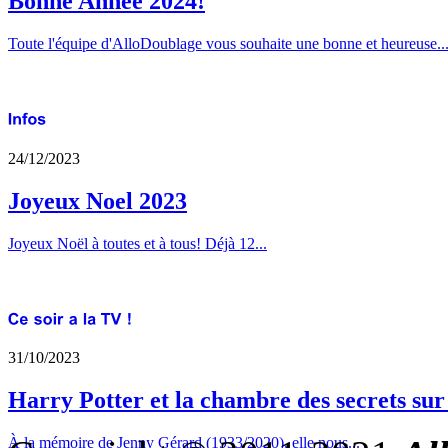
Bonne Annee 2024!
Toute l'équipe d'AlloDoublage vous souhaite une bonne et heureuse..
24/12/2023
Joyeux Noel 2023
Joyeux Noël à toutes et à tous! Déjà 12...
31/10/2023
Harry Potter et la chambre des secrets su
À la mémoire de Jenny Gérard (1933/2020), elle nous...