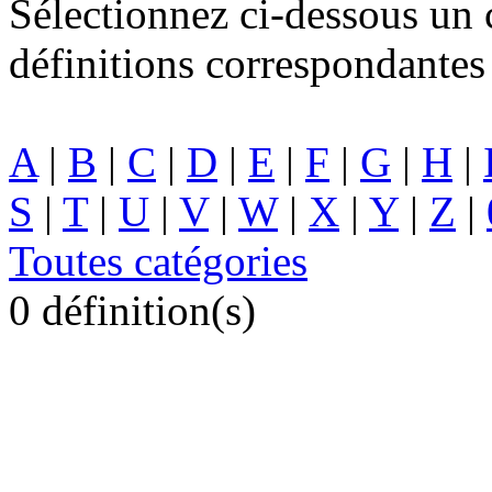
Sélectionnez ci-dessous un c
définitions correspondantes 
A
|
B
|
C
|
D
|
E
|
F
|
G
|
H
|
S
|
T
|
U
|
V
|
W
|
X
|
Y
|
Z
|
Toutes catégories
0 définition(s)