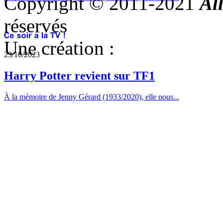
Copyright © 2011-2021
Al
réservés
Une création :
23/10/2023
Harry Potter revient sur TF1
À la mémoire de Jenny Gérard (1933/2020), elle nous...