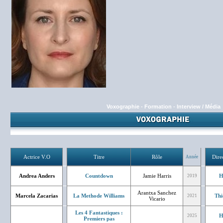
Voxographie
-
Formation
-
Interview / Média
Actrice V.O
Titre
Rôle
Dire
Année
Andrea Anders
Countdown
Jamie Harris
H
2019
Arantxa Sanchez
Marcela Zacarias
La Methode Williams
Thi
2021
Vicario
Les 4 Fantastiques :
H
2025
Premiers pas