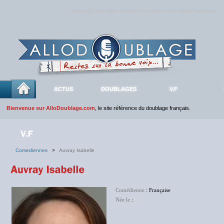
Rejoignez sans plus attendre la communauté
AlloDoublage
!
ACTUS
DOUBLAGES
V.F
Bienvenue sur AlloDoublage.com
, le site référence du doublage français.
Comediennes
>
Auvray Isabelle
Comédienne
: Française
Née le
:
NC