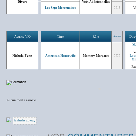
Divers
Voix Additionnelles
Les Sept Mercenaires
V
2016
Actrice V.O
Titre
Rôle
Dire
Année
Ma
Va
Nichola Fynn
American Housewife
Mommy Margaret
Laur
2020
Ol
Pat
NC
Aucun média associé.
isabelle auvray