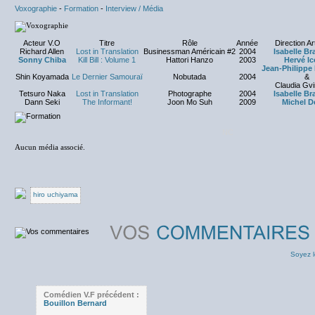
Voxographie
-
Formation
-
Interview / Média
Acteur V.O
Titre
Rôle
Année
Direction Ar
Richard Allen
Lost in Translation
Businessman Américain #2
2004
Isabelle B
Sonny Chiba
Kill Bill : Volume 1
Hattori Hanzo
2003
Hervé Ic
Jean-Philippe
Shin Koyamada
Le Dernier Samouraï
Nobutada
2004
&
Claudia Gv
Tetsuro Naka
Lost in Translation
Photographe
2004
Isabelle B
Dann Seki
The Informant!
Joon Mo Suh
2009
Michel D
NC
Aucun média associé.
hiro uchiyama
Soyez l
Comédien V.F précédent :
Bouillon Bernard