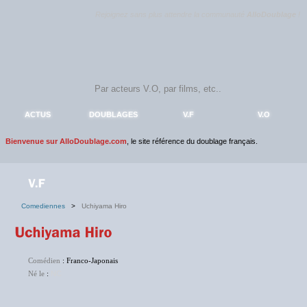
Rejoignez sans plus attendre la communauté
AlloDoublage
!
ACTUS
DOUBLAGES
V.F
V.O
Bienvenue sur AlloDoublage.com
, le site référence du doublage français.
Comediennes
>
Uchiyama Hiro
Comédien
: Franco-Japonais
Né le
:
NC