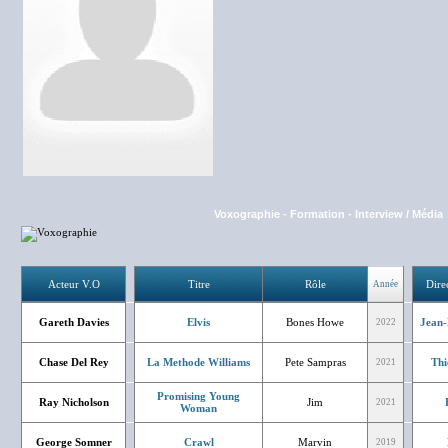
Voxographie
-
Formation
-
Interview / Média
Acteur V.O
Titre
Rôle
Dire
Année
Gareth Davies
Elvis
Bones Howe
Jean-
2022
Chase Del Rey
La Methode Williams
Pete Sampras
Thi
2021
Promising Young
Ray Nicholson
Jim
2021
Woman
George Somner
Crawl
Marvin
2019