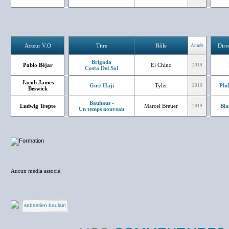
Acteur V.O
Titre
Rôle
Dire
Année
Brigada
Pablo Béjar
El Chino
2019
Costa Del Sol
Jacob James
Giri/ Haji
Tyler
Phi
2019
Beswick
Bauhaus -
Ludwig Trepte
Marcel Breuer
Bla
2019
Un temps nouveau
NC
Aucun média associé.
sebastien baulain