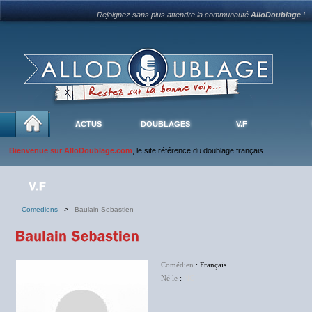
Rejoignez sans plus attendre la communauté
AlloDoublage
!
ACTUS
DOUBLAGES
V.F
Bienvenue sur AlloDoublage.com
, le site référence du doublage français.
Comediens
>
Baulain Sebastien
Comédien
: Français
Né le
:
NC