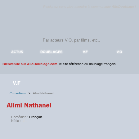
Rejoignez sans plus attendre la communauté
AlloDoublage
!
ACTUS
DOUBLAGES
V.F
V.O
Bienvenue sur AlloDoublage.com
, le site référence du doublage français.
Comediens
>
Alimi Nathanel
Comédien
: Français
Né le
:
NC