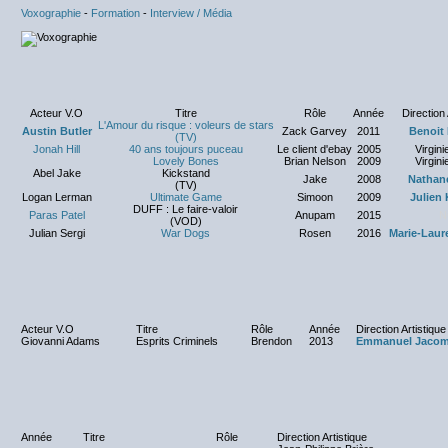
Voxographie
-
Formation
-
Interview / Média
Acteur V.O
Titre
Rôle
Année
Direction 
L'Amour du risque : voleurs de stars
Austin Butler
Zack Garvey
2011
Benoit
(TV)
Jonah Hill
40 ans toujours puceau
Le client d'ebay
2005
Virgin
Lovely Bones
Brian Nelson
2009
Virgin
Abel Jake
Kickstand
Jake
2008
Nathane
(TV)
Logan Lerman
Ultimate Game
Simoon
2009
Julien
DUFF : Le faire-valoir
Paras Patel
Anupam
2015
N
(VOD)
Julian Sergi
War Dogs
Rosen
2016
Marie-Laur
Acteur V.O
Titre
Rôle
Année
Direction Artistique
Giovanni Adams
Esprits Criminels
Brendon
2013
Emmanuel Jaco
Année
Titre
Rôle
Direction Artistique