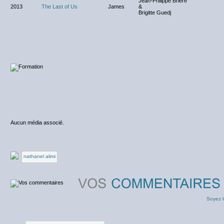
Jean-Philippe Brière
2013
The Last of Us
James
&
Brigitte Guedj
NC
Aucun média associé.
nathanel alimi
Soyez l