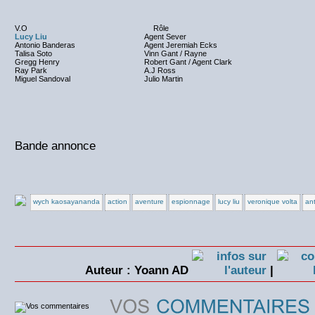
V.O
Rôle
Lucy Liu
Agent Sever
Antonio Banderas
Agent Jeremiah Ecks
Talisa Soto
Vinn Gant / Rayne
Gregg Henry
Robert Gant / Agent Clark
Ray Park
A.J Ross
Miguel Sandoval
Julio Martin
Bande annonce
wych kaosayananda
action
aventure
espionnage
lucy liu
veronique volta
an
Auteur : Yoann AD
|