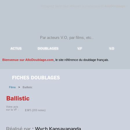
Rejoignez sans plus attendre la communauté
AlloDoublage
!
ACTUS
DOUBLAGES
V.F
V.O
Bienvenue sur AlloDoublage.com
, le site référence du doublage français.
Films
>
Ballistic
Votre avis
sur la VF :
2.0
/5 (203 notes)
Réalisé par
: Wych Kaosayananda