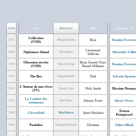
Titre
Rôle
Comédien V.F
Année
Réalisateur
Collection
Ross
Damien Ferrett
2021
Marianna Palka
(VOD)
Lieutenant
Nightmare Island
Alexandre Gille
2020
Jeff Wadlow
Sullivan
Obsession secrète
Ryan Garetti/ Faux
Damien Ferrett
2019
Peter Sullivan
(VOD)
Russel Williams
The Boy
Dad
Sylvain Agaësse
2015
Craig Macneill
L'Amour de mes rêves
Nick Smith
Maxime Donna
2014
Kenny Leon
(TV)
La Couleur des
Johnny Foote
Alexis Victor
2011
Tate Taylor
sentiments
Tristan
Cloverfield
Jason Hawkins
2008
Matt Reeves
Petitgirard
Poséidon
Christian
Julien Allouf
2006
Wolfgang Petersen