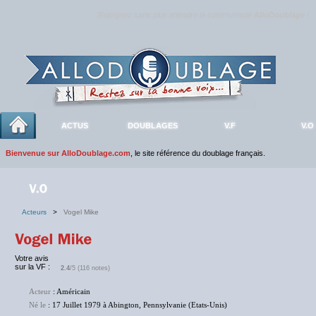
Rejoignez sans plus attendre la communauté
AlloDoublage
!
ACTUS
DOUBLAGES
V.F
V.O
Bienvenue sur AlloDoublage.com
, le site référence du doublage français.
Acteurs
>
Vogel Mike
Votre avis
sur la VF :
2.4
/5 (116 notes)
Acteur
: Américain
Né le
: 17 Juillet 1979 à Abington, Pennsylvanie (Etats-Unis)