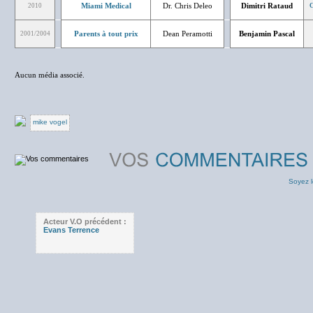
Miami Medical
Dr. Chris Deleo
Dimitri Rataud
2010
C
Parents à tout prix
Dean Peramotti
Benjamin Pascal
2001/2004
Aucun média associé.
mike vogel
Soyez l
Acteur V.O précédent :
Evans Terrence