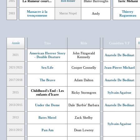
La Rumeur court...
Blake Burroughs
Taric Mehani
2005
Rob Reiner
Massacre à la
Thierry
Andy
2003
Marcus Nispel
tronçonneuse
Ragueneau
Titre
Rôle
Comédien V.F
Année
D
American Horror Story
John Fitzgerald
Anatole De Bodinat
2021
- Double Deature
Kennedy
Sex/Life
Cooper Connelly
Jean-Pierre Michael
2021/2023
The Brave
Adam Dalton
Anatole De Bodinat
2017/2018
Childhood's End : Les
Ricky Stormgren
Sylvain Agaësse
2015
enfants d'Icare
Under the Dome
Dale '
Barbie
' Barbara
Anatole De Bodinat
2013/2015
Bates Motel
Zack Shelby
2013
Sylvain Agaësse
Pan Am
Dean Lowrey
2011/2012