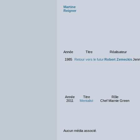
Martine
Reigner
Année
Titre
Réalisateur
1985
Retour vers le futur
Robert Zemeckis
Jenn
Année
Titre
Rôle
2011
Mentalist
Chef Marnie Green
Aucun média associé.