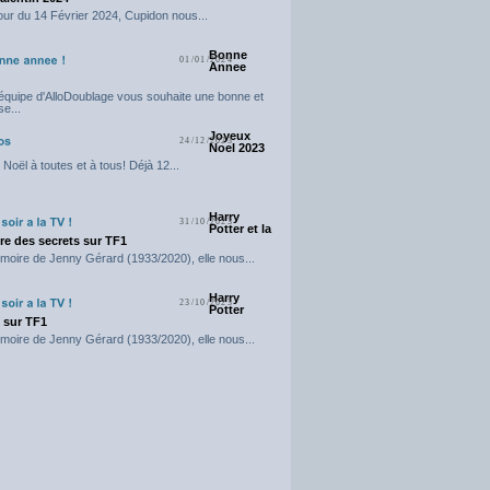
our du 14 Février 2024, Cupidon nous...
Bonne
01/01/2024
Annee
'équipe d'AlloDoublage vous souhaite une bonne et
e...
Joyeux
24/12/2023
Noel 2023
Noël à toutes et à tous! Déjà 12...
Harry
31/10/2023
Potter et la
e des secrets sur TF1
moire de Jenny Gérard (1933/2020), elle nous...
Harry
23/10/2023
Potter
t sur TF1
moire de Jenny Gérard (1933/2020), elle nous...