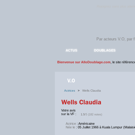
Rejoignez sans plus atte
ACTUS
DOUBLAGES
Bienvenue sur AlloDoublage.com
, le site référen
Actrices
>
Wells Claudia
Votre avis
sur la VF :
1.5
/5 (182 notes)
Actrice
: Américaine
Née le
: 05 Juillet 1966 à Kuala Lumpur (Malaisi