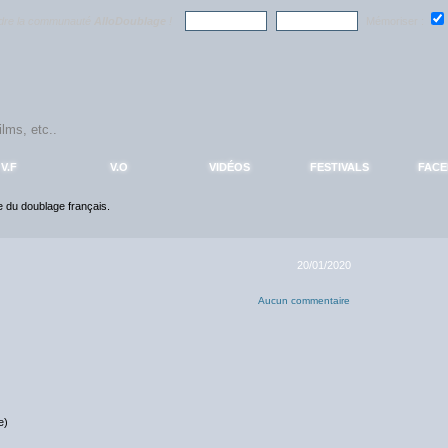
ndre la communauté
AlloDoublage
!
Mémoriser :
V.F
V.O
VIDÉOS
FESTIVALS
FAC
ce du doublage français.
20/01/2020
Aucun commentaire
e)