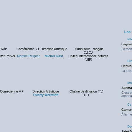
Legran
Rôle
Comédienne V.F
Direction Artistique
Distributeur Français
Le mond
C.I.C./
ifer Parker
Martine Reigner
Michel Gast
United International Pictures
(UIP)
Dernier
La sais
Allema
Comédienne V.F
Direction Artistique
Chaîne de diffusion T.V.
C'est 
NC
Thierry Wermuth
TF1
annonç
Camero
À la mé
Saint 