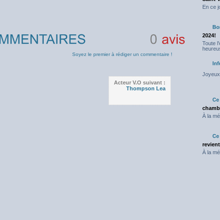
En ce j
2024!
Toute l
heureus
0
avis
Soyez le premier à rédiger un commentaire !
Joyeux 
Acteur V.O suivant :
Thompson Lea
chambr
À la mé
revien
À la mé