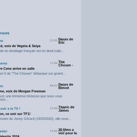
Deces de
22/05/2025
Eric
d, voix de Vegeta & Seiya
e du doublage français est en deuil suite...
The
11/04/2025
Chosen -
e Cene arrive en salle
on 5 de "The Chosen" débarque sur grand...
Deces de
09/01/2025
Benoit
ne, voix de Morgan Freeman
avec une immense tristesse que nous vous
ons...
Titanic de
23/06/2024
James
n, ce soir sur TF1!
moire de Jenny Gérard (1933/2020), elle nous...
20 films a
14/02/2024
voir pour la
Valentin 2024