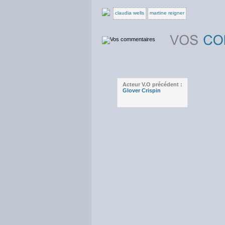
claudia wells
martine reigner
Acteur V.O précédent :
Glover Crispin