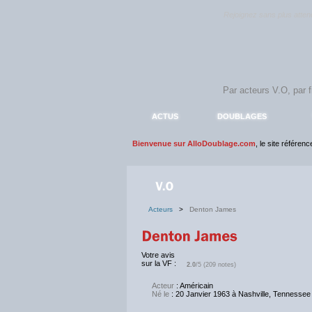
Rejoignez sans plus atte
ACTUS
DOUBLAGES
Bienvenue sur AlloDoublage.com
, le site référen
Acteurs
>
Denton James
Votre avis
sur la VF :
2.0
/5 (209 notes)
Acteur
: Américain
Né le
: 20 Janvier 1963 à Nashville, Tennessee 