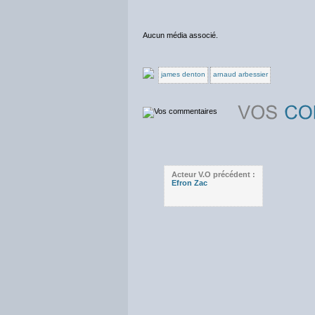
Aucun média associé.
james denton
arnaud arbessier
Acteur V.O précédent :
Efron Zac