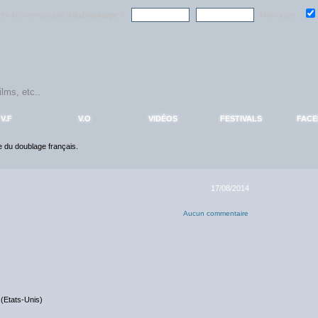
ndre la communauté
AlloDoublage
!
Mémoriser :
V.F
V.O
VIDÉOS
FESTIVALS
FAC
ce du doublage français.
17/08/2014
Aucun commentaire
(Etats-Unis)