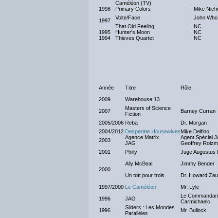
Caméléon (TV)
1998
Primary Colors
Mike Nich
Volte/Face
John Who
1997
That Old Feeling
NC
1995
Hunter's Moon
NC
1994
Thieves Quartet
NC
Année
Titre
Rôle
2009
Warehouse 13
NC
Masters of Science
2007
Barney Curran
Fiction
2005/2006
Reba
Dr. Morgan
2004/2012
Desperate Housewives
Mike Delfino
Agence Matrix
Agent Spécial J
2003
JAG
Geoffrey Roiz
2001
Philly
Juge Augustus 
Ally McBeal
Jimmy Bender
2000
Un toît pour trois
Dr. Howard Zau
1997/2000
Le Caméléon
Mr. Lyle
Le Commandant
1996
JAG
Carmichaelc
Sliders : Les Mondes
1996
Mr. Bullock
Parallèles