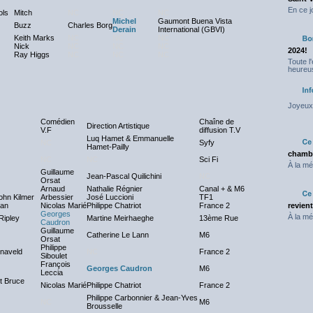
En ce j
ols
Mitch
NC
NC
NC
Michel
Gaumont Buena Vista
Buzz
Charles Borg
Derain
International (GBVI)
Keith Marks
NC
NC
NC
Nick
NC
NC
NC
2024!
Ray Higgs
NC
NC
NC
Toute l
heureus
Joyeux 
Comédien
Chaîne de
Direction Artistique
V.F
diffusion T.V
Luq Hamet & Emmanuelle
NC
Syfy
Hamet-Pailly
chambr
NC
NC
Sci Fi
À la mé
Guillaume
Jean-Pascal Quilichini
NC
Orsat
Arnaud
Nathalie Régnier
Canal + & M6
ohn Kilmer
Arbessier
José Luccioni
TF1
man
Nicolas Marié
Philippe Chatriot
France 2
revien
Georges
À la mé
Ripley
Martine Meirhaeghe
13ème Rue
Caudron
Guillaume
Catherine Le Lann
M6
Orsat
Philippe
naveld
NC
France 2
Siboulet
François
Georges Caudron
M6
Leccia
 Bruce
Nicolas Marié
Philippe Chatriot
France 2
Philippe Carbonnier & Jean-Yves
NC
M6
Brousselle