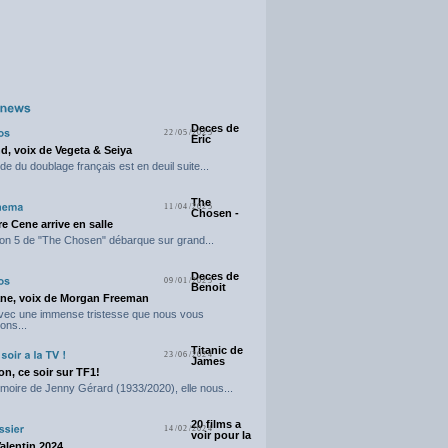
Deces de
22/05/2025
Eric
d, voix de Vegeta & Seiya
e du doublage français est en deuil suite...
The
11/04/2025
Chosen -
e Cene arrive en salle
on 5 de "The Chosen" débarque sur grand...
Deces de
09/01/2025
Benoit
ne, voix de Morgan Freeman
avec une immense tristesse que nous vous
ons...
Titanic de
23/06/2024
James
n, ce soir sur TF1!
moire de Jenny Gérard (1933/2020), elle nous...
20 films a
14/02/2024
voir pour la
Valentin 2024