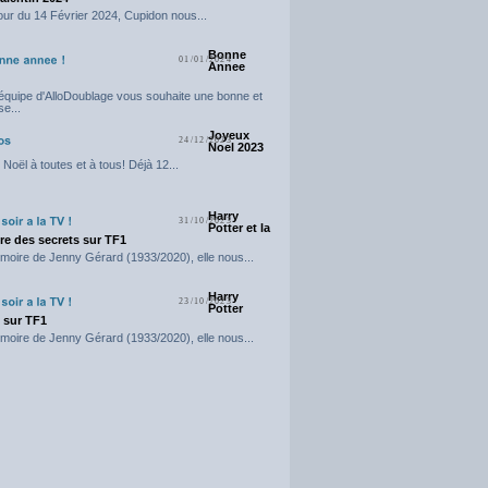
our du 14 Février 2024, Cupidon nous...
Bonne
01/01/2024
Annee
'équipe d'AlloDoublage vous souhaite une bonne et
e...
Joyeux
24/12/2023
Noel 2023
Noël à toutes et à tous! Déjà 12...
Harry
31/10/2023
Potter et la
e des secrets sur TF1
moire de Jenny Gérard (1933/2020), elle nous...
Harry
23/10/2023
Potter
t sur TF1
moire de Jenny Gérard (1933/2020), elle nous...