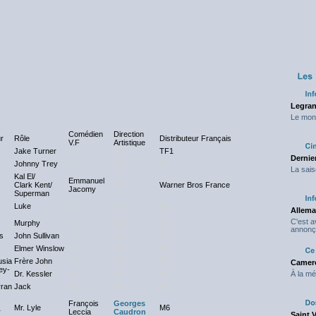
Legran
Le mond
Comédien
Direction
r
Rôle
Distributeur Français
V.F
Artistique
Jake Turner
NC
NC
TF1
Dernier
Johnny Trey
NC
NC
NC
La sais
Kal El/
Emmanuel
Clark Kent/
NC
Warner Bros France
Jacomy
Superman
Luke
NC
NC
NC
Allema
C'est 
Murphy
NC
NC
NC
annonç
s
John Sullivan
NC
NC
NC
Elmer Winslow
NC
NC
NC
usia
Frère John
NC
NC
NC
Camero
ey-
Dr. Kessler
NC
NC
NC
À la mé
rran
Jack
NC
NC
NC
François
Georges
Mr. Lyle
M6
r
Leccia
Caudron
Saint 