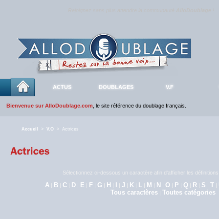
Rejoignez sans plus attendre la communauté
AlloDoublage
!
ACTUS
DOUBLAGES
V.F
Bienvenue sur AlloDoublage.com
, le site référence du doublage français.
Accueil
>
V.O
> Actrices
Sélectionnez ci-dessous un caractère afin d'afficher les définitio
A
B
C
D
E
F
G
H
I
J
K
L
M
N
O
P
Q
R
S
T
|
|
|
|
|
|
|
|
|
|
|
|
|
|
|
|
|
|
|
|
Tous caractères
Toutes catégories
|