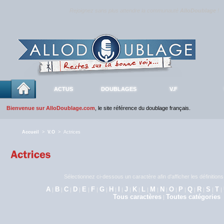
Rejoignez sans plus attendre la communauté
AlloDoublage
!
ACTUS
DOUBLAGES
V.F
Bienvenue sur AlloDoublage.com
, le site référence du doublage français.
Accueil
>
V.O
> Actrices
Sélectionnez ci-dessous un caractère afin d'afficher les définitio
A
B
C
D
E
F
G
H
I
J
K
L
M
N
O
P
Q
R
S
T
|
|
|
|
|
|
|
|
|
|
|
|
|
|
|
|
|
|
|
|
Tous caractères
Toutes catégories
|