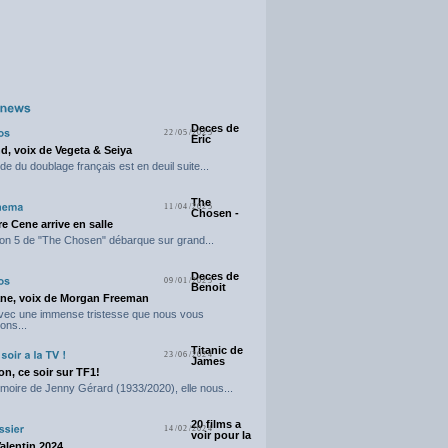
Deces de
22/05/2025
Eric
d, voix de Vegeta & Seiya
e du doublage français est en deuil suite...
The
11/04/2025
Chosen -
e Cene arrive en salle
on 5 de "The Chosen" débarque sur grand...
Deces de
09/01/2025
Benoit
ne, voix de Morgan Freeman
avec une immense tristesse que nous vous
ons...
Titanic de
23/06/2024
James
n, ce soir sur TF1!
moire de Jenny Gérard (1933/2020), elle nous...
20 films a
14/02/2024
voir pour la
Valentin 2024