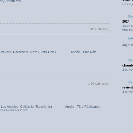
ery Breath You...
En ce j
2024!
Toute l
heureus
1.4/5 (
128
notes)
Joyeux 
00 à Brevard, Caroline du Nord (Etats-Unis) Année Titre Rôle
chambr
À la mé
1.6/5 (
136
notes)
revien
À la mé
8 à Los Angeles, Californie (Etats-Unis) Année Titre Réalisateur
teur Français 2022...