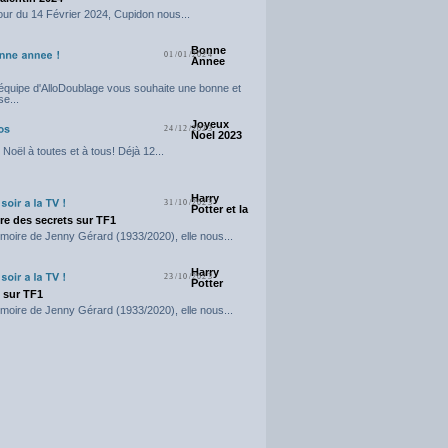
our du 14 Février 2024, Cupidon nous...
Bonne
01/01/2024
Annee
'équipe d'AlloDoublage vous souhaite une bonne et
e...
Joyeux
24/12/2023
Noel 2023
Noël à toutes et à tous! Déjà 12...
Harry
31/10/2023
Potter et la
e des secrets sur TF1
moire de Jenny Gérard (1933/2020), elle nous...
Harry
23/10/2023
Potter
t sur TF1
moire de Jenny Gérard (1933/2020), elle nous...