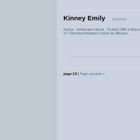
Kinney Emily
17/02/2019
Actrice : Américaine Née le : 15 Août 1985
V.F Direction Artistique Chaîne de diffusion...
page 1/3
|
Page suivante »