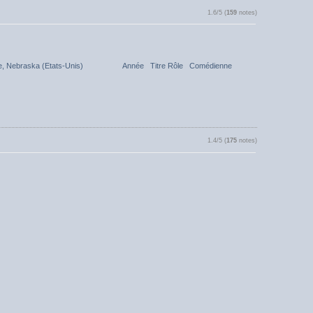
1.6/5 (
159
notes)
 à Wayne, Nebraska (Etats-Unis) Année Titre Rôle Comédienne
1.4/5 (
175
notes)