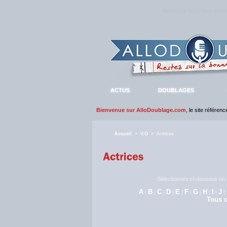
Rejoignez sans plus atte
ACTUS
DOUBLAGES
Bienvenue sur AlloDoublage.com
, le site référen
Accueil
>
V.O
> Actrices
Sélectionnez ci-dessous un c
A
B
C
D
E
F
G
H
I
J
|
|
|
|
|
|
|
|
|
|
Tous c