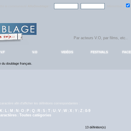
ndre la communauté
AlloDoublage
!
Mémoriser :
V.F
V.O
VIDÉOS
FESTIVALS
FAC
ce du doublage français.
aractère afin d'afficher les définitions correspondantes :
K
L
M
N
O
P
Q
R
S
T
U
V
W
X
Y
Z
0-9
|
|
|
|
|
|
|
|
|
|
|
|
|
|
|
|
aractères
Toutes catégories
|
13 définition(s)