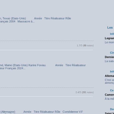
 Austin, Texas (Etats-Unis) Année Titre Réalisateur Rôle
 Français 2004 Massacre à...
Legran
Le mond
1.7/5 (
88
notes)
Dernier
La sais
ortland, Maine (Etats-Unis) Karine Foviau Année Titre Réalisateur
teur Français 2024...
Allema
C'est 
annonç
2.4/5 (
291
notes)
Camero
À la mé
unich (Allemagne) Année Titre Réalisateur Rôle Comédienne V.F
Saint 