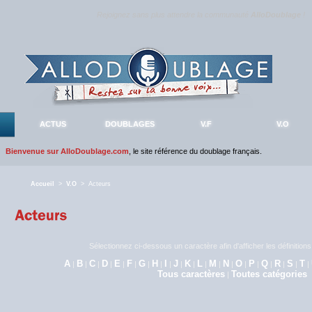
Rejoignez sans plus attendre la communauté
AlloDoublage
!
ACTUS
DOUBLAGES
V.F
V.O
Bienvenue sur AlloDoublage.com
, le site référence du doublage français.
Accueil
>
V.O
> Acteurs
Sélectionnez ci-dessous un caractère afin d'afficher les définitio
A
B
C
D
E
F
G
H
I
J
K
L
M
N
O
P
Q
R
S
T
|
|
|
|
|
|
|
|
|
|
|
|
|
|
|
|
|
|
|
|
Tous caractères
Toutes catégories
|