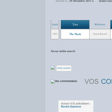
Décédé le
: 29 Décembre 2011 à
NC
(Etats-Unis
Titre
Année
Réalisateur
The Mask
1994
Chuck Russell
Aucun média associé.
ivory ocean
Acteur V.O précédent :
Roche Eamonn