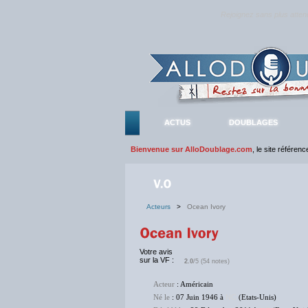
Rejoignez sans plus atte
ACTUS
DOUBLAGES
Bienvenue sur AlloDoublage.com
, le site référen
Acteurs
>
Ocean Ivory
Votre avis
sur la VF :
2.0
/5 (54 notes)
Acteur
: Américain
Né le
: 07 Juin 1946 à
NC
(Etats-Unis)