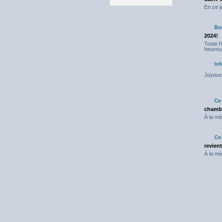
En ce j
2024!
Toute l
heureus
Joyeux 
chambr
À la mé
revien
À la mé