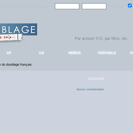
ndre la communauté
AlloDoublage
!
Mémoriser :
V.F
V.O
VIDÉOS
FESTIVALS
F
ce du doublage français.
02/01/2025
Aucun commentaire