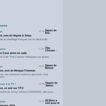
Deces de
22/05/2025
Eric
d, voix de Vegeta & Seiya
e du doublage français est en deuil suite...
The
11/04/2025
Chosen -
e Cene arrive en salle
on 5 de "The Chosen" débarque sur grand...
Deces de
09/01/2025
Benoit
ne, voix de Morgan Freeman
avec une immense tristesse que nous vous
ons...
Titanic de
23/06/2024
James
n, ce soir sur TF1!
moire de Jenny Gérard (1933/2020), elle nous...
20 films a
14/02/2024
voir pour la
Valentin 2024