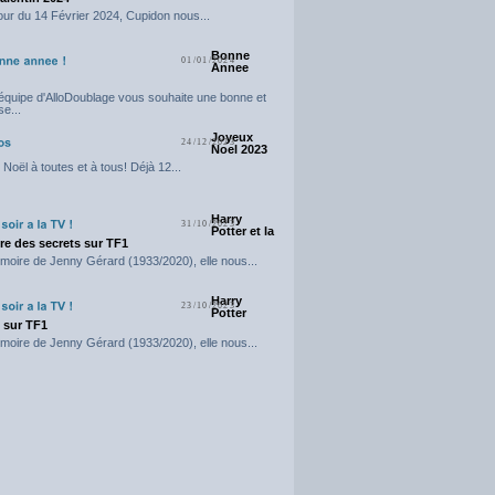
our du 14 Février 2024, Cupidon nous...
Bonne
01/01/2024
Annee
'équipe d'AlloDoublage vous souhaite une bonne et
e...
Joyeux
24/12/2023
Noel 2023
Noël à toutes et à tous! Déjà 12...
Harry
31/10/2023
Potter et la
e des secrets sur TF1
moire de Jenny Gérard (1933/2020), elle nous...
Harry
23/10/2023
Potter
t sur TF1
moire de Jenny Gérard (1933/2020), elle nous...