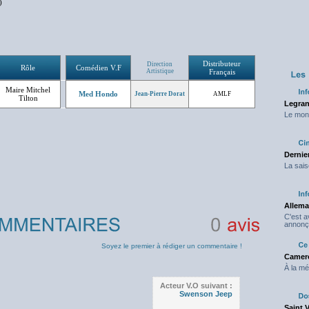
)
Distributeur
Direction
Rôle
Comédien V.F
Artistique
Français
Maire Mitchel
Med Hondo
Jean-Pierre Dorat
AMLF
Tilton
Legran
Le mond
Dernier
La sais
Allema
C'est 
annonç
0
avis
Soyez le premier à rédiger un commentaire !
Camero
À la mé
Acteur V.O suivant :
Swenson Jeep
Saint 