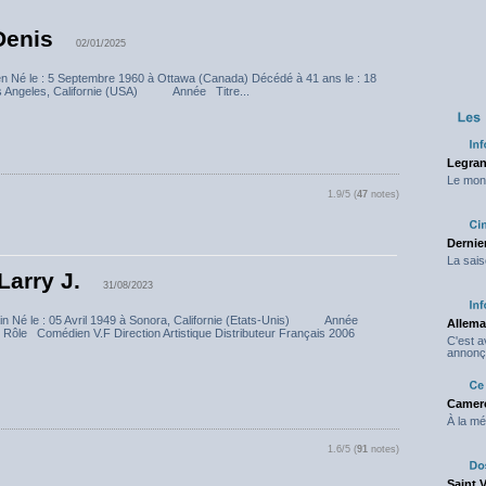
Denis
02/01/2025
en Né le : 5 Septembre 1960 à Ottawa (Canada) Décédé à 41 ans le : 18
s Angeles, Californie (USA) Année Titre...
Legran
Le mond
1.9/5 (
47
notes)
Dernier
La sais
Larry J.
31/08/2023
ain Né le : 05 Avril 1949 à Sonora, Californie (Etats-Unis) Année
Allema
r Rôle Comédien V.F Direction Artistique Distributeur Français 2006
C'est 
annonç
Camero
À la mé
1.6/5 (
91
notes)
Saint 