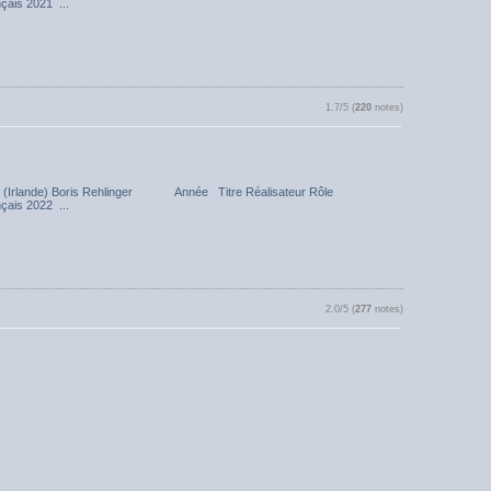
nçais 2021 ...
1.7/5 (
220
notes)
enock (Irlande) Boris Rehlinger Année Titre Réalisateur Rôle
nçais 2022 ...
2.0/5 (
277
notes)