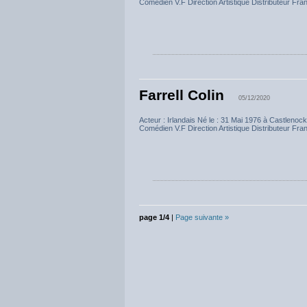
Comédien V.F Direction Artistique Distributeur Fra
Farrell Colin
05/12/2020
Acteur : Irlandais Né le : 31 Mai 1976 à Castl
Comédien V.F Direction Artistique Distributeur Fra
page 1/4
|
Page suivante »