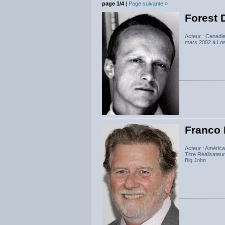
page 1/4
|
Page suivante »
Forest 
Acteur : Canadi
mars 2002 à Lo
Franco 
Acteur : Améric
Titre Réalisateu
Big John...