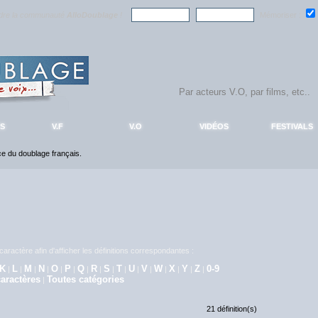
ndre la communauté
AlloDoublage
!
Mémoriser :
S
V.F
V.O
VIDÉOS
FESTIVALS
nce du doublage français.
aractère afin d'afficher les définitions correspondantes :
K
L
M
N
O
P
Q
R
S
T
U
V
W
X
Y
Z
0-9
|
|
|
|
|
|
|
|
|
|
|
|
|
|
|
|
aractères
Toutes catégories
|
21 définition(s)