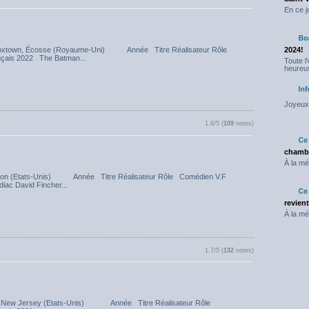
En ce j
Lennoxtown, Écosse (Royaume-Uni) Année Titre Réalisateur Rôle
2024!
ançais 2022 The Batman...
Toute l
heureus
Joyeux 
1.6/5 (
109
notes)
chambr
À la mé
hington (Etats-Unis) Année Titre Réalisateur Rôle Comédien V.F
diac David Fincher...
revien
À la mé
1.7/5 (
132
notes)
mden, New Jersey (Etats-Unis) Année Titre Réalisateur Rôle