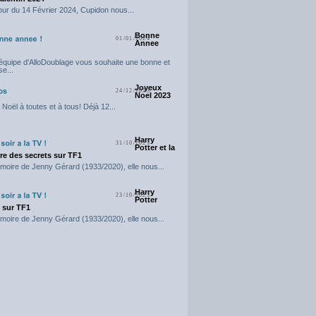
our du 14 Février 2024, Cupidon nous...
Bonne
01/01/2024
Annee
'équipe d'AlloDoublage vous souhaite une bonne et
e...
Joyeux
24/12/2023
Noel 2023
Noël à toutes et à tous! Déjà 12...
Harry
31/10/2023
Potter et la
e des secrets sur TF1
moire de Jenny Gérard (1933/2020), elle nous...
Harry
23/10/2023
Potter
t sur TF1
moire de Jenny Gérard (1933/2020), elle nous...