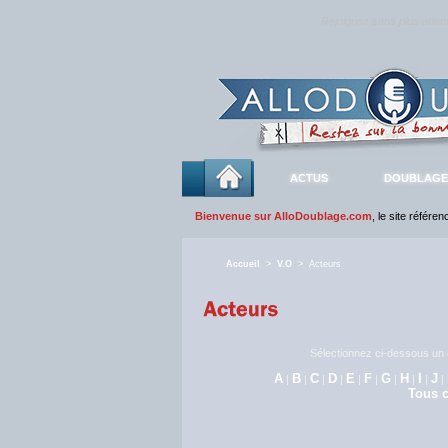
Rejoignez sans plus atte
ACTUS
DOUBLAGE
Bienvenue sur AlloDoublage.com
, le site référe
Accueil
>
V.O
> Acteurs
Sélectionnez ci-dessous un c
A
B
C
D
E
F
G
H
I
J
|
|
|
|
|
|
|
|
|
|
Tous c