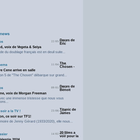
Deces de
22/05/2025
Eric
d, voix de Vegeta & Seiya
e du doublage français est en deuil suite...
The
11/04/2025
Chosen -
e Cene arrive en salle
on 5 de "The Chosen" débarque sur grand...
Deces de
09/01/2025
Benoit
ne, voix de Morgan Freeman
avec une immense tristesse que nous vous
ons...
Titanic de
23/06/2024
James
n, ce soir sur TF1!
moire de Jenny Gérard (1933/2020), elle nous...
20 films a
14/02/2024
voir pour la
Valentin 2024