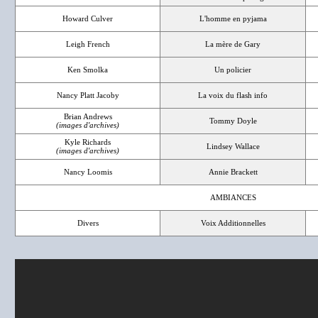
Howard Culver
L'homme en pyjama
Leigh French
La mère de Gary
Ken Smolka
Un policier
Nancy Platt Jacoby
La voix du flash info
Brian Andrews
Tommy Doyle
(images d'archives)
Kyle Richards
Lindsey Wallace
(images d'archives)
Nancy Loomis
Annie Brackett
AMBIANCES
Divers
Voix Additionnelles