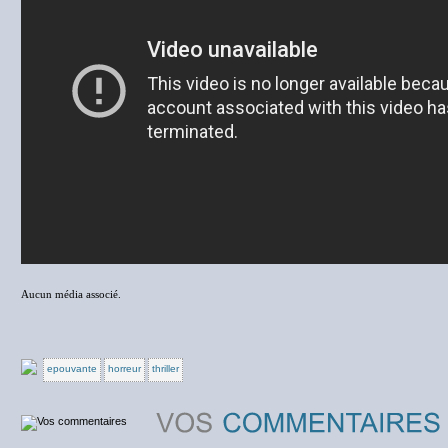
Aucun média associé.
epouvante
horreur
thriller