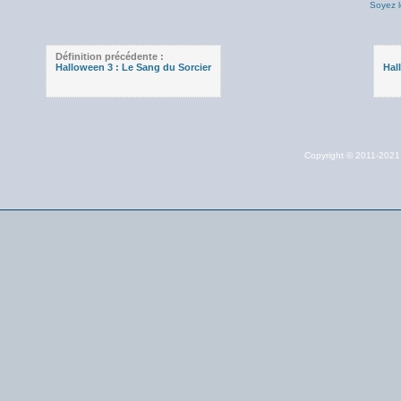
Soyez l
Définition précédente :
Halloween 3 : Le Sang du Sorcier
Hal
Copyright © 2011-202