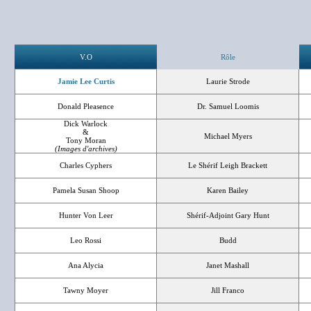
V.O
Rôle
Jamie Lee Curtis
Laurie Strode
Donald Pleasence
Dr. Samuel Loomis
Dick Warlock
&
Michael Myers
Tony Moran
(Images d'archives)
Charles Cyphers
Le Shérif Leigh Brackett
Pamela Susan Shoop
Karen Bailey
Hunter Von Leer
Shérif-Adjoint Gary Hunt
Leo Rossi
Budd
Ana Alycia
Janet Mashall
Tawny Moyer
Jill Franco