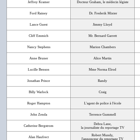
Jeffrey Kramer
Docteur Graham, le médecin légiste
Ford Rainey
Dr. Frederik Mixter
Lance Guest
Jimmy Lloyd
Cliff Emmich
Mr. Bernard Garrett
Nancy Stephens
Marion Chambers
Anne Bruner
Alice Martin
Lucille Benson
Mme Norma Elrod
Jonathan Prince
Randy
Billy Warlock
Craig
Roger Hampton
L'agent de police à l'école
John Zenda
Terrence Gummell
Debra Lane,
Catherine Bergstrom
la journaliste du reportage TV
Robert Mundy,
Alan Haufrect
l'annonceur du reportage TV