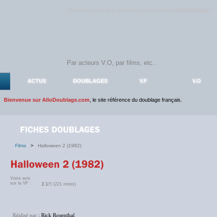
Rejoignez sans plus attendre la communauté
AlloDoublage
!
ACTUS
DOUBLAGES
V.F
V.O
Bienvenue sur AlloDoublage.com
, le site référence du doublage français.
Films
>
Halloween 2 (1982)
Votre avis
sur la VF :
2.1
/5 (221 notes)
Réalisé par
: Rick Rosenthal