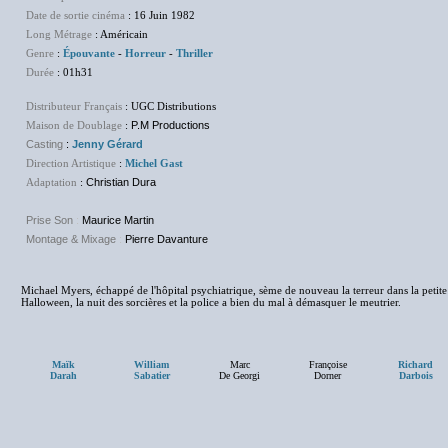
Date de sortie cinéma
: 16 Juin 1982
Long Métrage
: Américain
Genre
:
Épouvante
-
Horreur
-
Thriller
Durée
: 01h31
Distributeur Français
: UGC Distributions
Maison de Doublage
:
P.M Productions
Casting
:
Jenny Gérard
Direction Artistique
:
Michel Gast
Adaptation
:
Christian Dura
Prise Son
:
Maurice Martin
Montage & Mixage
:
Pierre Davanture
Michael Myers, échappé de l'hôpital psychiatrique, sème de nouveau la terreur dans la petite 
Halloween, la nuit des sorcières et la police a bien du mal à démasquer le meutrier.
Maïk
William
Marc
Françoise
Richard
Darah
Sabatier
De Georgi
Dorner
Darbois