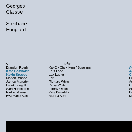
Georges
Claisse
Stéphane
Pouplard
V.O
Rôle
Brandon Routh
Kal-El / Clark Kent / Superman
A
Kate Bosworth
Loïs Lane
A
Kevin Spacey
Lex Luthor
G
Marlon Brando
Jor-El
F
James Marsden
Richard White
Ax
Frank Langella
Perry White
G
Sam Huntington
Jimmy Olsen
S
Parker Posey
Kitty Kowalski
D
Eva Marie Saint
Martha Kent
M