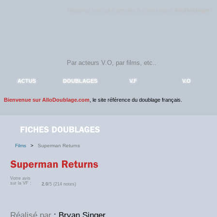
Rejoignez sans plus attendre la communauté
AlloDoublage
!
ACTUS
DOUBLAGES
V.F
V.O
Bienvenue sur AlloDoublage.com
, le site référence du doublage français.
Films
>
Superman Returns
Votre avis
sur la VF :
2.0
/5 (214 notes)
Réalisé par
: Bryan Singer