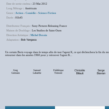
Date de sortie cinéma
: 23 Mai 2012
Long Métrage
: Américain
Genre
:
Action
-
Comédie
-
Science-Fiction
Durée
: 01h45
Distributeur Français
: Sony Pictures Releasing France
Maison de Doublage
: Les Studios de Saint-Ouen
Direction Artistique
:
Michel Derain
Adaptation
:
Bob Yangasa
Un certain Boris voyage dans le temps afin de tuer l'agent K, ce qui déclenchera la fin du mo
retourner dans les années 1960 pour y retrouver l'agent K...
Greg
Samuel
Frédérique
Christèle
Serge
Germain
Labarthe
Tirmont
Billault
Biavian