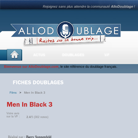
Rejoignez sans plus attendre la communauté
AlloDoublage
!
ACTUS
DOUBLAGES
V.F
Bienvenue sur AlloDoublage.com
, le site référence du doublage français.
Films
>
Men In Black 3
Votre avis
sur la VF :
2.4
/5 (302 notes)
Réalisé par
: Barry Sonnenfeld