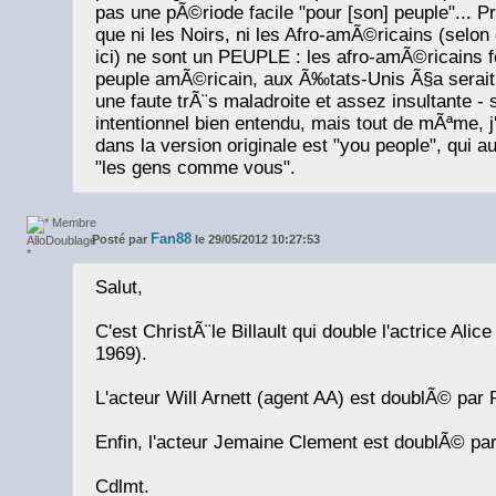
pas une pÃ©riode facile "pour [son] peuple"...
que ni les Noirs, ni les Afro-amÃ©ricains (selo
ici) ne sont un PEUPLE : les afro-amÃ©ricains f
peuple amÃ©ricain, aux Ã‰tats-Unis Ã§a serait t
une faute trÃ¨s maladroite et assez insultante - 
intentionnel bien entendu, mais tout de mÃªme, j
dans la version originale est "you people", qui au
"les gens comme vous".
Fan88
Posté par
le 29/05/2012 10:27:53
Salut,
C'est ChristÃ¨le Billault qui double l'actrice Alic
1969).
L'acteur Will Arnett (agent AA) est doublÃ© par 
Enfin, l'acteur Jemaine Clement est doublÃ© p
Cdlmt.