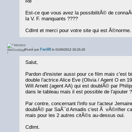
Re
Est-ce que vous avez la possibilitÃ© de conna
la V. F. manquants ????
Cdlmt et merci pour votre site qui est Ã©norme.
Fan88
Posté par
le 01/06/2012 18:25:20
Salut,
Pardon d'insister aussi pour ce film mais c'est bi
double l'actrice Alice Eve (Olivia / Agent O en 1
Will Arnett (agent AA) qui est doublÃ© par Philip
dans le tableau mais il est possible de l'ajouter ?
Par contre, concernant l'info sur l'acteur Jemai
doublÃ© par SaÃ¯d Amadis c'est Ã vÃ©rifier car
mais pour les 2 autres citÃ©s au-dessus oui.
Cdlmt.