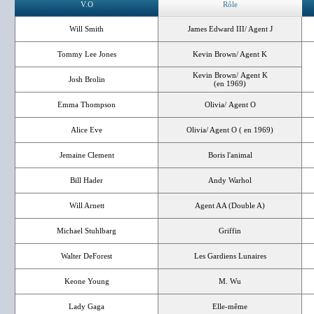
V.O
Rôle
Will Smith
James Edward III/ Agent J
Tommy Lee Jones
Kevin Brown/ Agent K
Kevin Brown/ Agent K
Josh Brolin
(en 1969)
Emma Thompson
Olivia/ Agent O
Alice Eve
Olivia/ Agent O ( en 1969)
Jemaine Clement
Boris l'animal
Bill Hader
Andy Warhol
Will Arnett
Agent AA (Double A)
Michael Stuhlbarg
Griffin
Walter DeForest
Les Gardiens Lunaires
Keone Young
M. Wu
Lady Gaga
Elle-même