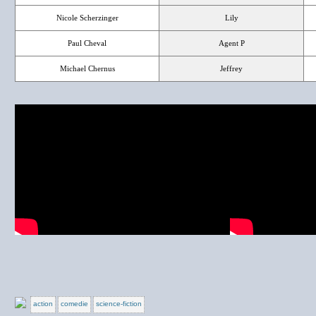
Nicole Scherzinger
Lily
Paul Cheval
Agent P
Michael Chernus
Jeffrey
action
comedie
science-fiction