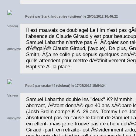
Posté par
Stark_Industries (visiteur) le 25/05/2012 10:46:22
Il est mauvais ce doublage! Le film n'est pas g
l'absence de Claude Giraud y est pour beaucoup.
Samuel Labarthe n'arrive pas Ã Ã©galer son talent
d'Ã©galÃ© Claude Giraud, j'avoue). De plus, Gr
Smith, Ã§a ne colle plus depuis quelques annÃ©
qu'ils attendent pour mettre dÃ©finitivement Ser
Baptiste Ã la place.
Posté par
snake 44 (visiteur) le 17/05/2012 15:54:24
Samuel Labarthe double les "deux" K? Mmmhh, j
aberrant, Ã©tant donnÃ© que 40 ans sÃ©pare l
(Josh Brolin campe K Ã 29 ans, Tommy Lee Jon
absolument pas en cause le talent de Samuel La
excellent- mais je ne trouve pas ce choix cohÃ
Giraud -parti en retraite- est Ã©videmment ardu
que le voix de Labarthe colle au visage de Lee