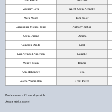
Zachary Levi
Agent Kevin Kennelly
Mark Moses
Tom Fuller
Christopher Michael Jones
Anthony Bishop
Kevin Durand
Oshima
Cameron Daddo
Casal
Lisa Arrindell Anderson
Danielle
Wendy Braun
Bonnie
Ann Mahonney
Lisa
Jascha Washington
Trent Pierce
Bande annonce VF non disponible.
Aucun média associé.