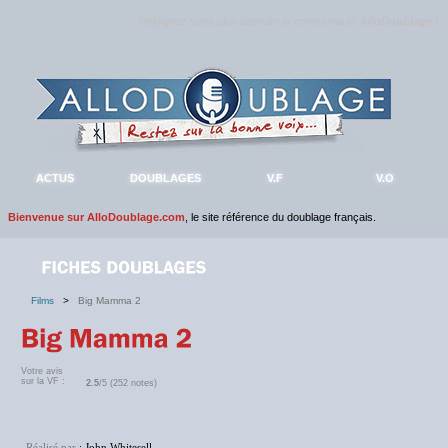
Rejoignez sans plus attendre la communauté
AlloDoublage
!
ACTUS
DOUBLAGES
V.F
V.O
Bienvenue sur AlloDoublage.com
, le site référence du doublage français.
Films
>
Big Mamma 2
Votre avis
sur la VF :
2.5
/5 (252 notes)
Réalisé par
: John Whitesell