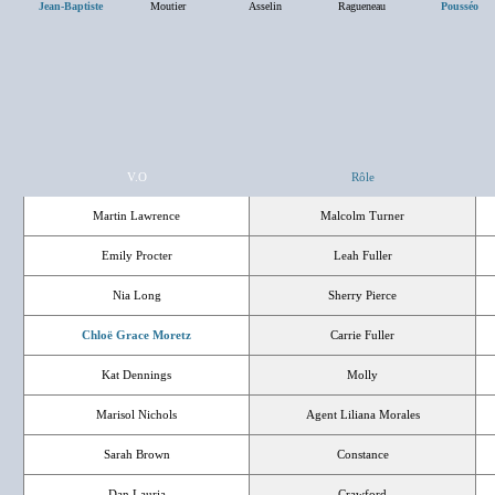
Jean-Baptiste
Moutier
Asselin
Ragueneau
Pousséo
V.O
Rôle
Martin Lawrence
Malcolm Turner
Emily Procter
Leah Fuller
Nia Long
Sherry Pierce
Chloë Grace Moretz
Carrie Fuller
Kat Dennings
Molly
Marisol Nichols
Agent Liliana Morales
Sarah Brown
Constance
Dan Lauria
Crawford