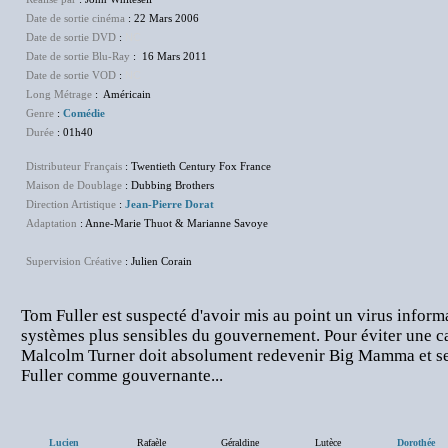
Date de sortie cinéma
: 22 Mars 2006
Date de sortie DVD
:
NC
Date de sortie Blu-Ray
: 16 Mars 2011
Date de sortie VOD
:
NC
Long Métrage
: Américain
Genre
:
Comédie
Durée
: 01h40
Distributeur Français
: Twentieth Century Fox France
Maison de Doublage
: Dubbing Brothers
Direction Artistique
:
Jean-Pierre Dorat
Adaptation
: Anne-Marie Thuot & Marianne Savoye
Supervision Créative
: Julien Corain
Tom Fuller est suspecté d'avoir mis au point un virus infor
systèmes plus sensibles du gouvernement. Pour éviter une ca
Malcolm Turner doit absolument redevenir Big Mamma et se
Fuller comme gouvernante...
Lucien
Rafaèle
Géraldine
Lutèce
Dorothée